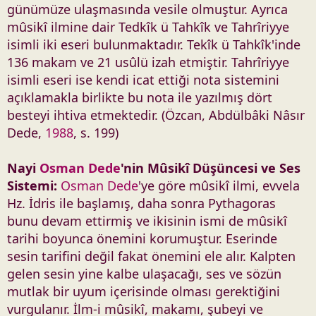
günümüze ulaşmasında vesile olmuştur. Ayrıca
mûsikî ilmine dair Tedkîk ü Tahkîk ve Tahrîriyye
isimli iki eseri bulunmaktadır. Tekîk ü Tahkîk'inde
136 makam ve 21 usûlü izah etmiştir. Tahrîriyye
isimli eseri ise kendi icat ettiği nota sistemini
açıklamakla birlikte bu nota ile yazılmış dört
besteyi ihtiva etmektedir. (Özcan, Abdülbâki Nâsır
Dede,
1988
, s. 199)
Nayi
Osman Dede
'nin Mûsikî Düşüncesi ve Ses
Sistemi:
Osman Dede
'ye göre mûsikî ilmi, evvela
Hz. İdris ile başlamış, daha sonra Pythagoras
bunu devam ettirmiş ve ikisinin ismi de mûsikî
tarihi boyunca önemini korumuştur. Eserinde
sesin tarifini değil fakat önemini ele alır. Kalpten
gelen sesin yine kalbe ulaşacağı, ses ve sözün
mutlak bir uyum içerisinde olması gerektiğini
vurgulanır. İlm-i mûsikî, makamı, şubeyi ve