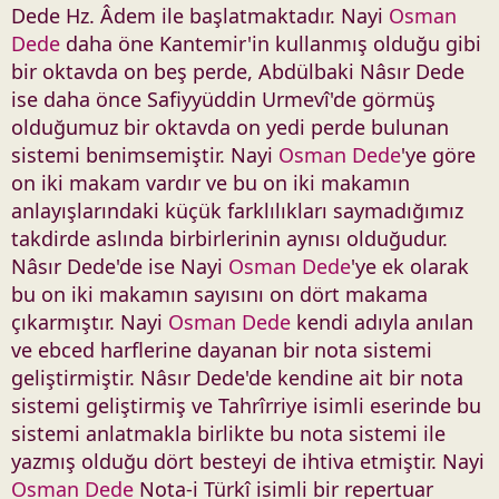
Dede Hz. Âdem ile başlatmaktadır. Nayi
Osman
Dede
daha öne Kantemir'in kullanmış olduğu gibi
bir oktavda on beş perde, Abdülbaki Nâsır Dede
ise daha önce Safiyyüddin Urmevî'de görmüş
olduğumuz bir oktavda on yedi perde bulunan
sistemi benimsemiştir. Nayi
Osman Dede
'ye göre
on iki makam vardır ve bu on iki makamın
anlayışlarındaki küçük farklılıkları saymadığımız
takdirde aslında birbirlerinin aynısı olduğudur.
Nâsır Dede'de ise Nayi
Osman Dede
'ye ek olarak
bu on iki makamın sayısını on dört makama
çıkarmıştır. Nayi
Osman Dede
kendi adıyla anılan
ve ebced harflerine dayanan bir nota sistemi
geliştirmiştir. Nâsır Dede'de kendine ait bir nota
sistemi geliştirmiş ve Tahrîrriye isimli eserinde bu
sistemi anlatmakla birlikte bu nota sistemi ile
yazmış olduğu dört besteyi de ihtiva etmiştir. Nayi
Osman Dede
Nota-i Türkî isimli bir repertuar