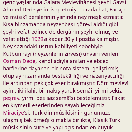
genç yaşlarında Galata Mevlevîhânesi şeyhi Gavsî
Ahmed Dede'ye intisap etmiş, burada hat, Farsça
ve mûsikî derslerinin yanında ney meşk etmiştir.
Kısa bir zamanda neyzenbaşı görevi aldığı gibi
şeyhi vefat edince de dergâhın şeyhi olmuş ve
vefat ettiği
1929
'a kadar 30 yıl postta kalmıştır.
Ney sazındaki üstün kabiliyeti sebebiyle
Kutbunnâyî (neyzenlerin zirvesi) unvanı verilen
Osman Dede
, kendi adıyla anılan ve ebced
harflerine dayanan bir nota sistemi geliştirmiş
olup aynı zamanda bestekârlığı ve nazariyatçılığı
ile ardından pek çok eser bırakmıştır. Dört mevlevî
ayini, iki ilahî, bir nakış yürük semâî, yirmi sekiz
peşrev
, yirmi beş saz semâîsi bestelemiştir. Fakat
en kıymetli eserlerinden sayabileceğimiz
Miraciye
'si, Türk din mûsikîsinin günümüze
ulaşmış tek örneği olmakla birlikte, Klasik Türk
mûsikîsinin süre ve yapı açısından en büyük