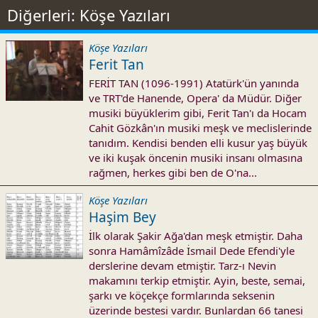
Diğerleri: Köşe Yazıları
c
t
i
Köşe Yazıları
o
Ferit Tan
n
FERİT TAN (1096-1991) Atatürk'ün yanında
s
ve TRT'de Hanende, Opera' da Müdür. Diğer
:
musiki büyüklerim gibi, Ferit Tan'ı da Hocam
Cahit Gözkân'ın musiki meşk ve meclislerinde
tanıdım. Kendisi benden elli kusur yaş büyük
ve iki kuşak öncenin musiki insanı olmasına
rağmen, herkes gibi ben de O'na...
Köşe Yazıları
Haşim Bey
İlk olarak Şakir Ağa'dan meşk etmiştir. Daha
sonra Hamâmîzâde İsmail Dede Efendi'yle
derslerine devam etmiştir. Tarz-ı Nevin
makamını terkip etmiştir. Ayin, beste, semai,
şarkı ve köçekçe formlarında seksenin
üzerinde bestesi vardır. Bunlardan 66 tanesi