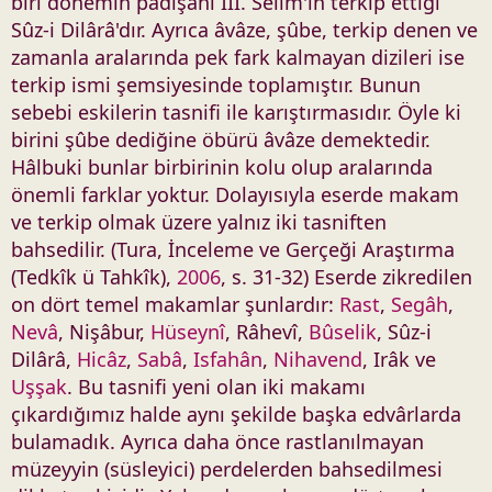
biri dönemin padişahı III. Selim'in terkip ettiği
Sûz-i Dilârâ'dır. Ayrıca âvâze, şûbe, terkip denen ve
zamanla aralarında pek fark kalmayan dizileri ise
terkip ismi şemsiyesinde toplamıştır. Bunun
sebebi eskilerin tasnifi ile karıştırmasıdır. Öyle ki
birini şûbe dediğine öbürü âvâze demektedir.
Hâlbuki bunlar birbirinin kolu olup aralarında
önemli farklar yoktur. Dolayısıyla eserde makam
ve terkip olmak üzere yalnız iki tasniften
bahsedilir. (Tura, İnceleme ve Gerçeği Araştırma
(Tedkîk ü Tahkîk),
2006
, s. 31-32) Eserde zikredilen
on dört temel makamlar şunlardır:
Rast
,
Segâh
,
Nevâ
, Nişâbur,
Hüseynî
, Râhevî,
Bûselik
, Sûz-i
Dilârâ,
Hicâz
,
Sabâ
,
Isfahân
,
Nihavend
, Irâk ve
Uşşak
. Bu tasnifi yeni olan iki makamı
çıkardığımız halde aynı şekilde başka edvârlarda
bulamadık. Ayrıca daha önce rastlanılmayan
müzeyyin (süsleyici) perdelerden bahsedilmesi