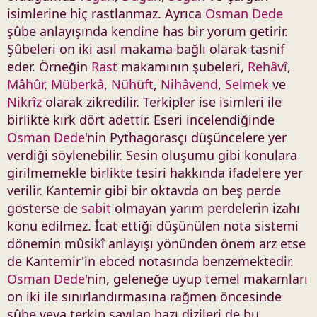
isimlerine hiç rastlanmaz. Ayrıca
Osman Dede
şûbe anlayışında kendine has bir yorum getirir.
Şûbeleri on iki asıl makama bağlı olarak tasnif
eder. Örneğin
Rast
makamının şubeleri,
Rehâvî
,
Mâhûr
,
Müberkâ
,
Nühüft
,
Nihâvend
,
Selmek
ve
Nikrîz
olarak zikredilir. Terkipler ise isimleri ile
birlikte kırk dört adettir. Eseri incelendiğinde
Osman Dede
'nin Pythagorasçı düşüncelere yer
verdiği söylenebilir. Sesin oluşumu gibi konulara
girilmemekle birlikte tesiri hakkında ifadelere yer
verilir. Kantemir gibi bir oktavda on beş perde
gösterse de
sabit
olmayan yarım perdelerin izahı
konu edilmez. İcat ettiği düşünülen nota sistemi
dönemin mûsikî anlayışı yönünden önem arz etse
de Kantemir'in ebced notasında benzemektedir.
Osman Dede
'nin, geleneğe uyup temel makamları
on iki ile sınırlandırmasına rağmen öncesinde
şûbe veya terkip sayılan bazı dizileri de bu