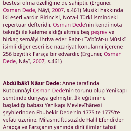
bestesi olma özelliğine de sahiptir. (Erguner,
Osman Dede
, Nâyî,
2007
, s.461) Musiki hakkında
iki eseri vardır. Birincisi, Nota-i Türkî ismindeki
repertuar defteridir.
Osman Dede
'nin kendi nota
tekniği ile kaleme aldığı altmış beş
peşrev
ve
birkaç semâîyi ihtiva eder. Rabt-ı Ta'bîrât-u Mûsikî
isimli diğer eseri ise nazariyat konularını içerene
256 beyitlik Farsça bir edvardır. (Erguner,
Osman
Dede
, Nâyî,
2007
, s.461)
Abdülbâkî Nâsır Dede:
Anne tarafında
Kutbunnâyî
Osman Dede
'nin torunu olup Yenikapı
semtinde dünyaya gelmiştir. İlk eğitimine
başladığı babası Yenikapı Mevlevîhânesi
şeyhlerinden Ebubekir Dede'nin 1775'te 1775'te
vefatı üzerine, Milasmüftüsüzâde Halil Efendi'den
Arapça ve Farsçanın yanında dinî ilimler tahsil