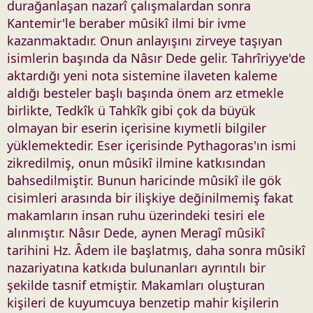
durağanlaşan nazarî çalışmalardan sonra
Kantemir'le beraber mûsikî ilmi bir ivme
kazanmaktadır. Onun anlayışını zirveye taşıyan
isimlerin başında da Nâsır Dede gelir. Tahrîriyye'de
aktardığı yeni nota sistemine ilaveten kaleme
aldığı besteler başlı başında önem arz etmekle
birlikte, Tedkîk ü Tahkîk gibi çok da büyük
olmayan bir eserin içerisine kıymetli bilgiler
yüklemektedir. Eser içerisinde Pythagoras'ın ismi
zikredilmiş, onun mûsikî ilmine katkısından
bahsedilmiştir. Bunun haricinde mûsikî ile gök
cisimleri arasında bir ilişkiye değinilmemiş fakat
makamların insan ruhu üzerindeki tesiri ele
alınmıştır. Nâsır Dede, aynen Meragî mûsikî
tarihini Hz. Âdem ile başlatmış, daha sonra mûsikî
nazariyatına katkıda bulunanları ayrıntılı bir
şekilde tasnif etmiştir. Makamları oluşturan
kişileri de kuyumcuya benzetip mahir kişilerin