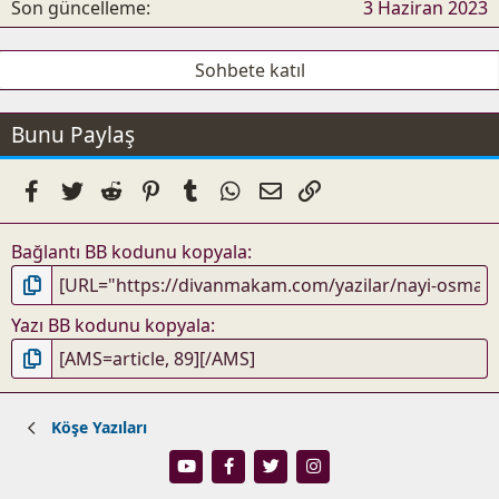
Son güncelleme
3 Haziran 2023
Sohbete katıl
Bunu Paylaş
Facebook
Twitter
Reddit
Pinterest
Tumblr
WhatsApp
E-posta
Link
Bağlantı BB kodunu kopyala
Yazı BB kodunu kopyala
Köşe Yazıları