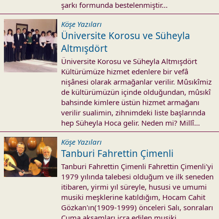
şarkı formunda bestelenmiştir...
Köşe Yazıları
Üniversite Korosu ve Süheyla
Altmışdört
Üniversite Korosu ve Süheyla Altmışdört
Kültürümüze hizmet edenlere bir vefâ
nişânesi olarak armağanlar verilir. Mûsıkîmiz
de kültürümüzün içinde olduğundan, mûsıkî
bahsinde kimlere üstün hizmet armağanı
verilir sualimin, zihnimdeki liste başlarında
hep Süheyla Hoca gelir. Neden mi? Millî...
Köşe Yazıları
Tanburi Fahrettin Çimenli
Tanburi Fahrettin Çimenli Fahrettin Çimenli'yi
1979 yılında talebesi olduğum ve ilk seneden
itibaren, yirmi yıl süreyle, hususi ve umumi
musiki meşklerine katıldığım, Hocam Cahit
Gözkan'ın(1909-1999) önceleri Salı, sonraları
Cuma akşamları icra edilen musiki