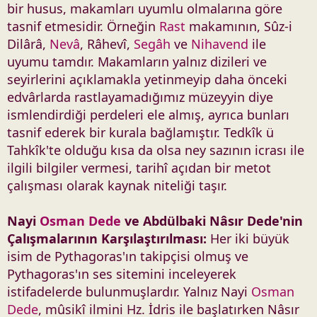
bir husus, makamları uyumlu olmalarına göre
tasnif etmesidir. Örneğin
Rast
makamının, Sûz-i
Dilârâ,
Nevâ
, Râhevî,
Segâh
ve
Nihavend
ile
uyumu tamdır. Makamların yalnız dizileri ve
seyirlerini açıklamakla yetinmeyip daha önceki
edvârlarda rastlayamadığımız müzeyyin diye
ismlendirdiği perdeleri ele almış, ayrıca bunları
tasnif ederek bir kurala bağlamıştır. Tedkîk ü
Tahkîk'te olduğu kısa da olsa ney sazının icrası ile
ilgili bilgiler vermesi, tarihî açıdan bir metot
çalışması olarak kaynak niteliği taşır.
Nayi
Osman Dede
ve Abdülbaki Nâsır Dede'nin
Çalışmalarının Karşılaştırılması:
Her iki büyük
isim de Pythagoras'ın takipçisi olmuş ve
Pythagoras'ın ses sitemini inceleyerek
istifadelerde bulunmuşlardır. Yalnız Nayi
Osman
Dede
, mûsikî ilmini Hz. İdris ile başlatırken Nâsır