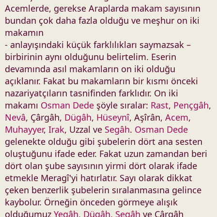
Acemlerde, gerekse Araplarda makam sayısının
bundan çok daha fazla olduğu ve meşhur on iki
makamın
- anlayışındaki küçük farklılıkları saymazsak –
birbirinin aynı olduğunu belirtelim. Eserin
devamında asıl makamların on iki olduğu
açıklanır. Fakat bu makamların bir kısmı önceki
nazariyatçıların tasnifinden farklıdır. On iki
makamı
Osman Dede
şöyle sıralar:
Rast
,
Pençgâh
,
Nevâ
, Çârgâh,
Dügâh
,
Hüseynî
, Aşîrân,
Acem
,
Muhayyer
,
Irak
, Uzzal ve
Segâh
.
Osman Dede
gelenekte olduğu gibi şubelerin dört ana sesten
oluştuğunu ifade eder. Fakat uzun zamandan beri
dört olan şube sayısının yirmi dört olarak ifade
etmekle Meragî'yi hatırlatır. Sayı olarak dikkat
çeken benzerlik şubelerin sıralanmasına gelince
kaybolur. Örneğin önceden görmeye alışık
olduğumuz
Yegâh
,
Dügâh
,
Segâh
ve Çârgâh