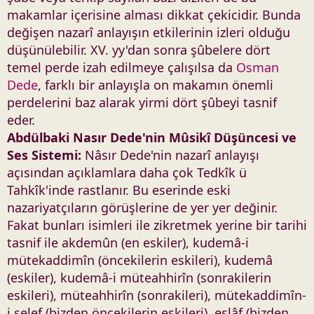
makamlar içerisine alması dikkat çekicidir. Bunda
değişen nazarî anlayışın etkilerinin izleri olduğu
düşünülebilir. XV. yy'dan sonra şûbelere dört
temel perde izah edilmeye çalışılsa da
Osman
Dede
, farklı bir anlayışla on makamın önemli
perdelerini baz alarak yirmi dört şûbeyi tasnif
eder.
Abdülbaki Nasır Dede'nin Mûsikî Düşüncesi ve
Ses Sistemi:
Nâsır Dede'nin nazarî anlayışı
açısından açıklamlara daha çok Tedkîk ü
Tahkîk'inde rastlanır. Bu eserinde eski
nazariyatçıların görüşlerine de yer yer değinir.
Fakat bunları isimleri ile zikretmek yerine bir tarihi
tasnif ile akdemûn (en eskiler), kudemâ-i
mütekaddimîn (öncekilerin eskileri), kudemâ
(eskiler), kudemâ-i müteahhirîn (sonrakilerin
eskileri), müteahhirîn (sonrakileri), mütekaddimîn-
i selef (bizden öncekilerin eskileri), eslâf (bizden