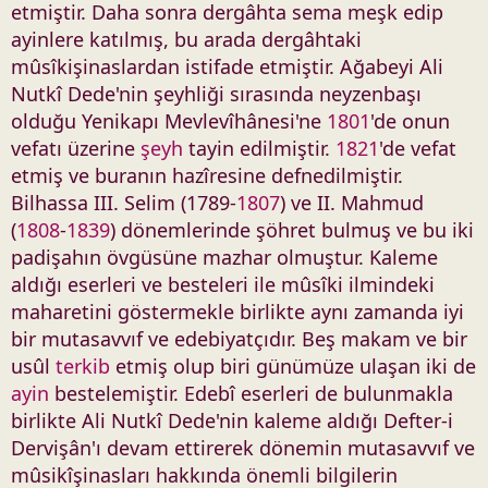
etmiştir. Daha sonra dergâhta sema meşk edip
ayinlere katılmış, bu arada dergâhtaki
mûsîkişinaslardan istifade etmiştir. Ağabeyi Ali
Nutkî Dede'nin şeyhliği sırasında neyzenbaşı
olduğu Yenikapı Mevlevîhânesi'ne
1801
'de onun
vefatı üzerine
şeyh
tayin edilmiştir.
1821
'de vefat
etmiş ve buranın hazîresine defnedilmiştir.
Bilhassa III. Selim (1789-
1807
) ve II. Mahmud
(
1808
-
1839
) dönemlerinde şöhret bulmuş ve bu iki
padişahın övgüsüne mazhar olmuştur. Kaleme
aldığı eserleri ve besteleri ile mûsîki ilmindeki
maharetini göstermekle birlikte aynı zamanda iyi
bir mutasavvıf ve edebiyatçıdır. Beş makam ve bir
usûl
terkib
etmiş olup biri günümüze ulaşan iki de
ayin
bestelemiştir. Edebî eserleri de bulunmakla
birlikte Ali Nutkî Dede'nin kaleme aldığı Defter-i
Dervişân'ı devam ettirerek dönemin mutasavvıf ve
mûsikîşinasları hakkında önemli bilgilerin