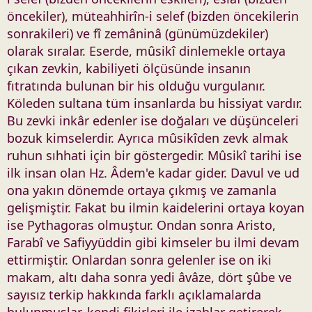
öncekiler), müteahhirîn-i selef (bizden öncekilerin
sonrakileri) ve fî zemâninâ (günümüzdekiler)
olarak sıralar. Eserde, mûsikî dinlemekle ortaya
çıkan zevkin, kabiliyeti ölçüsünde insanın
fıtratında bulunan bir his olduğu vurgulanır.
Köleden sultana tüm insanlarda bu hissiyat vardır.
Bu zevki inkâr edenler ise doğaları ve düşünceleri
bozuk kimselerdir. Ayrıca mûsikîden zevk almak
ruhun sıhhati için bir göstergedir. Mûsikî tarihi ise
ilk insan olan Hz. Âdem'e kadar gider. Davul ve ud
ona yakın dönemde ortaya çıkmış ve zamanla
gelişmiştir. Fakat bu ilmin kaidelerini ortaya koyan
ise Pythagoras olmuştur. Ondan sonra Aristo,
Farabî ve Safiyyüddin gibi kimseler bu ilmi devam
ettirmiştir. Onlardan sonra gelenler ise on iki
makam, altı daha sonra yedi âvâze, dört şûbe ve
sayısız terkip hakkında farklı açıklamalarda
bulunmuşlar, kendi fikirleri ile izahlar getirerek