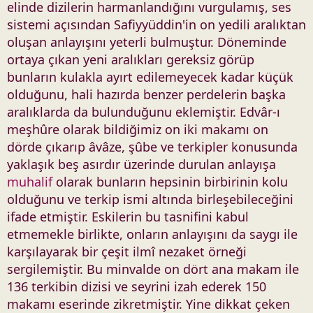
elinde dizilerin harmanlandığını vurgulamış, ses
sistemi açısından Safiyyüddin'in on yedili aralıktan
oluşan anlayışını yeterli bulmuştur. Döneminde
ortaya çıkan yeni aralıkları gereksiz görüp
bunların kulakla ayırt edilemeyecek kadar küçük
olduğunu, hali hazırda benzer perdelerin başka
aralıklarda da bulunduğunu eklemiştir. Edvâr-ı
meşhûre olarak bildiğimiz on iki makamı on
dörde çıkarıp âvâze, şûbe ve terkipler konusunda
yaklaşık beş asırdır üzerinde durulan anlayışa
muhalif
olarak bunların hepsinin birbirinin kolu
olduğunu ve terkip ismi altında birleşebileceğini
ifade etmiştir. Eskilerin bu tasnifini kabul
etmemekle birlikte, onların anlayışını da saygı ile
karşılayarak bir çeşit ilmî nezaket örneği
sergilemiştir. Bu minvalde on dört ana makam ile
136 terkibin dizisi ve seyrini izah ederek 150
makamı eserinde zikretmiştir. Yine dikkat çeken