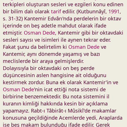
terkipleri oluşturan sesleri ve ezgileri konu edinen
bir bilim dalı olarak
tarif
edilir. (Kutbunnâyî,
1991
,
s. 31-32) Kantemir Edvârı'nda perdelerin bir oktav
içerinde on beş adetle mahdut olarak ifade
etmiştir.
Osman Dede
, Kantemir gibi bir oktavdaki
sesleri sayısı ve isimleri ile aynen tekrar eder.
Fakat şunu da belirtelim ki
Osman Dede
ve
Kantemir, aynı dönemde yaşamış ve bazı
meclislerde bir araya gelmişlerdir.
Dolayısıyla bir oktavdaki on beş perde
düşüncesinin aslen hangisine ait olduğunu
kestirmek zordur. Buna ek olarak Kantemir'in ve
Osman Dede
'nin icat ettiği nota sistemi de
birbirine benzemektedir. Bu nota sistemini il
kuranın kimliği hakkında kesin bir açıklama
yapamayız. Rabt-ı Tâbirât-ı Mûsikî'de makamlar
konusuna geçildiğinde Acemlerde yedi, Araplarda
ise beş makam bulunduğu ifade edilir. Gerek