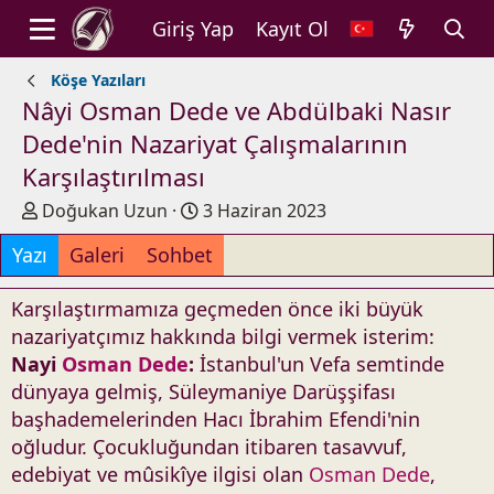
Giriş Yap
Kayıt Ol
Köşe Yazıları
Nâyi Osman Dede ve Abdülbaki Nasır
Dede'nin Nazariyat Çalışmalarının
Karşılaştırılması
Y
Y
Doğukan Uzun
3 Haziran 2023
a
a
Yazı
Galeri
Sohbet
z
y
a
ı
r
n
Karşılaştırmamıza geçmeden önce iki büyük
t
nazariyatçımız hakkında bilgi vermek isterim:
a
Nayi
Osman Dede
:
İstanbul'un Vefa semtinde
r
dünyaya gelmiş, Süleymaniye Darüşşifası
i
başhademelerinden Hacı İbrahim Efendi'nin
h
oğludur. Çocukluğundan itibaren tasavvuf,
i
edebiyat ve mûsikîye ilgisi olan
Osman Dede
,