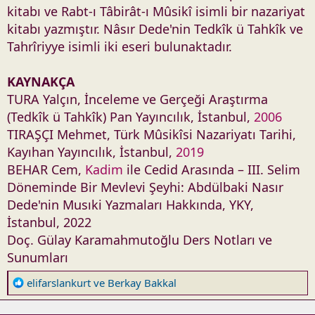
kitabı ve Rabt-ı Tâbirât-ı Mûsikî isimli bir nazariyat
kitabı yazmıştır. Nâsır Dede'nin Tedkîk ü Tahkîk ve
Tahrîriyye isimli iki eseri bulunaktadır.
KAYNAKÇA
TURA Yalçın, İnceleme ve Gerçeği Araştırma
(Tedkîk ü Tahkîk) Pan Yayıncılık, İstanbul,
2006
TIRAŞÇI Mehmet, Türk Mûsikîsi Nazariyatı Tarihi,
Kayıhan Yayıncılık, İstanbul,
2019
BEHAR Cem,
Kadim
ile Cedid Arasında – III. Selim
Döneminde Bir Mevlevi Şeyhi: Abdülbaki Nasır
Dede'nin Musıki Yazmaları Hakkında, YKY,
İstanbul, 2022
Doç. Gülay Karamahmutoğlu Ders Notları ve
Sunumları
R
elifarslankurt
ve
Berkay Bakkal
e
a