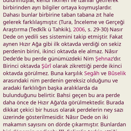
birbirinden ayrı bilgiler ortaya koymuşlardır.
Dahası bunlar birbirine taban tabana zıt hale
gelerek farklılaşmıştır. (Tura, İnceleme ve Gerçeği
Araştırma (Tedkîk ü Tahkik),
2006
, s. 29-30) Nasır
Dede on yedili ses sistemini takip etmiştir. Fakat
aynen Hızır Ağa gibi ilk oktavda verdiği on sekiz
perdenin birini, ikinci oktavda ele almaz. Nâsır
Dede'de bu perde günümüzdeki Nim
Şehnaz
'dır.
Birinci oktavda
Şûrî
olarak zikrettiği perde ikinci
oktavda görülmez. Buna karşılık
Segâh
ve
Bûselik
arasındaki nim perdenin gereksiz olduğunu ve
aradaki farklılığın başka aralıklarda da
bulunduğunu belirtir. Bahsi geçen bu ara perde
daha önce de Hızır Ağa'da görülmektedir. Burada
dikkat çekici bir husus olarak perdelerin ney sazı
üzerinde gösterilmesidir. Nâsır Dede on iki
makamın sayısını on dörde çıkarmıştır. Bunlardan