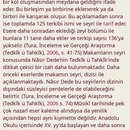
bir kol oluşmasından meydana geldiğini ifade
eder. Bu birleşim ya birbirine eklenerek ya da
birbiri ile karışarak oluşur. Bu açıklamadan sonra
ise toplamda 125 terkibi ismi ve seyri ile
tarif
eder.
Esere daha sonradan eklediği zeyl bölümü ile
bunlara 11 tane daha ekler ve terkip sayısı 136'ya
yükselir. (Tura, İnceleme ve Gerçeği Araştırma
(Tedkîk ü Tahkîk),
2006
, s. 41-75) Makamların seyri
konusunda Nâsır Dede'nin Tedkîk ü Tahkîk'inde
dikkat çekici bir izah daha bulunmaktadır. Daha
önceki eserlerde makamın seyri, dizisi ile
açıklanmaktaydı. Nâsır Dede bu seyirlerin dizinin
dışındaki süsleyici perdelerle de olabileceğini
belirtir. (Tura, İnceleme ve Gerçeği Araştırma
(Tedkîk ü Tahkîk),
2006
s. 74) Mûsikî tarihinde pek
çok nazarî eser kaleme alındıysa da yenilik
açısından hepsi aynı kıymette değildir. Anadolu
Okulu içerisinde XV. yy'da başlayan ve daha sonra