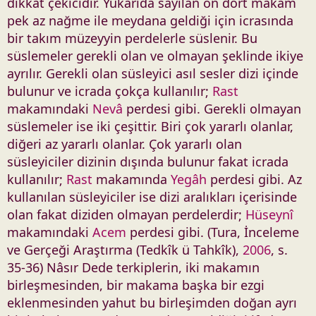
dikkat çekicidir. Yukarıda sayılan on dört makam
pek az nağme ile meydana geldiği için icrasında
bir takım müzeyyin perdelerle süslenir. Bu
süslemeler gerekli olan ve olmayan şeklinde ikiye
ayrılır. Gerekli olan süsleyici asıl sesler dizi içinde
bulunur ve icrada çokça kullanılır;
Rast
makamındaki
Nevâ
perdesi gibi. Gerekli olmayan
süslemeler ise iki çeşittir. Biri çok yararlı olanlar,
diğeri az yararlı olanlar. Çok yararlı olan
süsleyiciler dizinin dışında bulunur fakat icrada
kullanılır;
Rast
makamında
Yegâh
perdesi gibi. Az
kullanılan süsleyiciler ise dizi aralıkları içerisinde
olan fakat diziden olmayan perdelerdir;
Hüseynî
makamındaki
Acem
perdesi gibi. (Tura, İnceleme
ve Gerçeği Araştırma (Tedkîk ü Tahkîk),
2006
, s.
35-36) Nâsır Dede terkiplerin, iki makamın
birleşmesinden, bir makama başka bir ezgi
eklenmesinden yahut bu birleşimden doğan ayrı