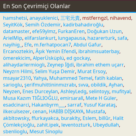
nihavend
19 Temmuz 2026
En Son Çevrimiçi Olanlar
Didem Yüzüne Nazır Nazır
Sözlü Eser
hamshetsi
anayuklenici
三宅元貴
mstferngzl
nihavend
Yüzüne Didem - Yahya Nazim Efendi -
SeyitKök
Semih Özdemir
kadirbahadıroğlu
Şehnaz
datamaster
efe59ylmz
FurkanEren
Doğukan Uzun
Faruk İnan
19 Temmuz 2026
ArielMip
elifarslankurt
lungapausa
hazarerturk
safa
nayihig_
Efe
m.ferhatpocan7
Abdul Gafur
Sanma Kim Leyle-i Zülfün
Sözlü Eser
Ercanoztekin
Âşık Yemin Efendi
ibrahimsuaterbay
Elemi Bad-ı Heva - Mehmet Ağa (Küçük) -
ömerekicim
AlperÜsküplü
ed gockay
Şehnaz
alihaydarlermioglı
Zeynep İğdi
ibrahim ethem uçarr
Faruk İnan
19 Temmuz 2026
Neyzrn Hilmi
Selim Yuşa Demir
Murat Ersoy
Bezm-i Meyde Sakiya Devr
msayar2310
Yahya
Muhammed Temel
fatih kablan
Sözlü Eser
Eylesin Mül Gibi - Seyyid Nuh
sarioglu
şerifmuhittininmızrabı
svva
obildik
Ayhan
Neyzen
Enes Durceylan
AshleyLedg
selintoyy
mufityal
(Diyarbekirli) - Şehnaz
Musa Kazım TIĞLIOĞLU
emirsarall
Mete H Güler
Faruk İnan
19 Temmuz 2026
esadcinarci
Hakanbyrm___
sarraf
Yusuf Karataş
Açıldı Lale-İzarın Ciğerde
Sözlü Eser
ilker.ulsezer
cenan
HABİB DİŞKAYA
Mustafa
Dağ-ı Derun - Dede Efendi - Şehnaz
akbltowsky
ffurkayakca
buraklty
Eslem
billûr
Halit
Faruk İnan
19 Temmuz 2026
Çömlekçioğlu
zahit.ipek
leventozturk
Ubeydullah
sbenlioglu
Mesut Sinoplu
Seyr Edip Aks-i Ruhun Cam-ı
Sözlü Eser