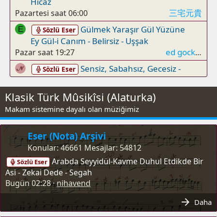
Hicaz
三宅元貴
Pazartesi saat 06:00
Gülmek Yaraşır Gül Yüzüne
E
Sözlü Eser
Ey Gül-i Canım - Belirsiz - Uşşak
ed gockay
Pazar saat 19:27
Sensiz, Sabahsız, Gecesiz -
Sözlü Eser
Polat Tezel (Udi) - Uşşak
nihavend
Pazar saat 03:14
Klasik Türk Mûsikîsi (Alaturka)
Çobanımın Kavalı Söyler
Sözlü Eser
Makam sistemine dayalı olan müziğimiz
Yanık Mavalı - Kazım Uz (Muallim) -
Gerdaniye
Eser (Nota) Arşivi
Muhammed Temel
30 Temmuz 2026
Konular
46661
Mesajlar
54812
Sevdim Seni Ben Sevmeye Layık Diye
Arabda Seyyidül-Kavme Duhul Etdikde Bir
Sözlü Eser
Sevdim - Abdullah Uysal - Çargah
Asi - Zekai Dede - Segah
nihavend
30 Temmuz 2026
Bugün 02:28
nihavend
Yarda Mı Ağyarda Mı Ya
M
Sözlü Eser
Daha
Sende Mi Cürm Ü Kusur - İbrahim Efendi