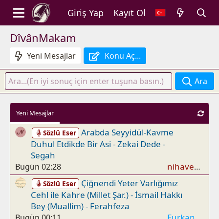
Giriş Yap
Kayıt Ol
DîvânMakam
Yeni Mesajlar
Konu Aç...
Ara
Yeni Mesajlar
Arabda Seyyidül-Kavme
Sözlü Eser
Duhul Etdikde Bir Asi - Zekai Dede -
Segah
nihavend
Bugün 02:28
Çiğnendi Yeter Varlığımız
Sözlü Eser
Cehl ile Kahre (Millet Şar.) - İsmail Hakkı
Bey (Muallim) - Ferahfeza
FurkanEren
Bugün 00:11