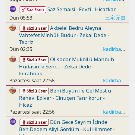
Saz Semaisi - Fevzi - Hicazkar
Saz Eseri
三宅元貴
Dün 05:53
Akbelel Bedru Aleyna
Sözlü Eser
Vahtefet Minhül- Budur - Zekai Dede -
Tebriz
kadirbahadıroğlu
Dün 02:35
Ol Kadar Mukbil ü Mahbub-i
Sözlü Eser
Hüdasın ki Seni... - Zekai Dede -
Ferahnak
kadirbahadıroğlu
Pazartesi saat 22:58
Beni Buyün ile Gel Mest ü
Sözlü Eser
Rehavi Ediver - Cinuçen Tanrıkorur -
Hicaz
kadirbahadıroğlu
Pazartesi saat 22:56
Dün Gece Seyrim İçinde
Sözlü Eser
Ben Dedem Aliyi Gördüm - Kul Himmet -