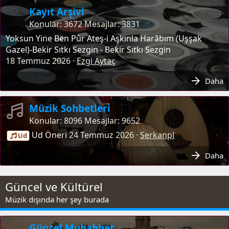
(Mısırlı-udi) - Uşşak
Kayıt Arşivi
Mete H Güler
30 Temmuz 2026
Konular
3672
Mesajlar
3831
Eya Şah-ı Serir-i Istıfa Ol Rütbe Ekremsin -
Yoksun Yine Ben Pûr Ateş-i Aşkınla Harâbım (Uşşak
Abdullah Uysal - Uşşak
Gazel)-Bekir Sıtkı Sezgin - Bekir Sıtkı Sezgin
nihavend
28 Temmuz 2026
18 Temmuz 2026
Ezgi Aytaç
Derd-mendim Mücrimim Dermane
Daha
Geldim Ya Resul - Abdullah Uysal -
Buselik
Müzik Sohbetleri
nihavend
28 Temmuz 2026
Konular
8096
Mesajlar
9652
Kurulsun Bezm-i İşret
Sözlü Eser
Ud Öneri
24 Temmuz 2026
Serkanpl
Ud
Sakıya Peymaneler Dönsün - Bimen Şen
- Dergazaryan - Kürdili Hicazkar
Daha
hamshetsi
26 Temmuz 2026
Kalet ve Kalbi Min
Sözlü Eser
Güncel ve Kültürel
Levahıziha - Belirsiz - Suzinak
Müzik dışında her şey burada
Âşık Yemin Efendi
26 Temmuz 2026
Ey Padişah-ı Padişahan Mevlana -
Güncel Muhabbet