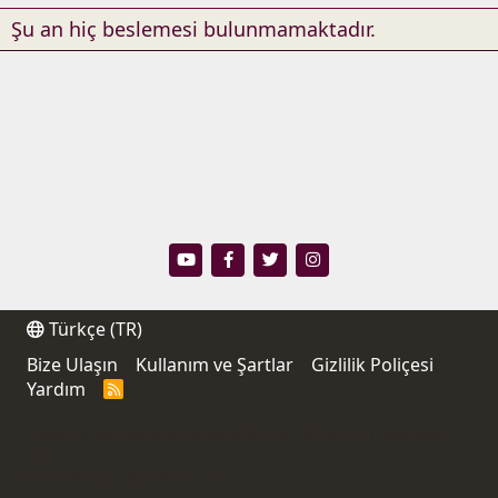
Şu an hiç beslemesi bulunmamaktadır.
Türkçe (TR)
Bize Ulaşın
Kullanım ve Şartlar
Gizlilik Poliçesi
Yardım
R
S
S
®
Community platform by XenForo
© 2010-2021 XenForo
Ltd.
Thread Filter by AddonsLab