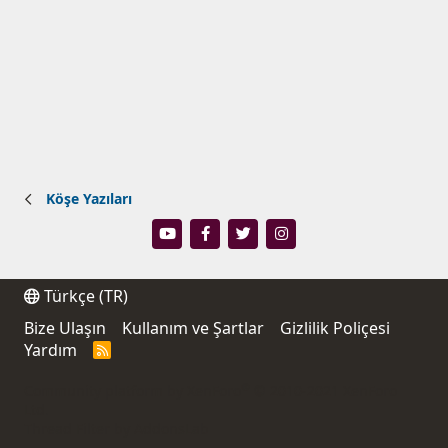
Köşe Yazıları
Türkçe (TR)
Bize Ulaşın
Kullanım ve Şartlar
Gizlilik Poliçesi
Yardım
R
S
S
®
Community platform by XenForo
© 2010-2021 XenForo
Ltd.
Thread Filter by AddonsLab