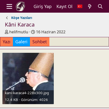
Giriş Yap
Kayıt Ol
Köşe Yazıları
Kâni Karaca
Y
Y
helifmutlu
16 Haziran 2022
a
a
Yazı
Galeri
Sohbet
z
y
a
ı
r
n
t
a
r
i
h
i
kani-karaca4-228x300.jpg
12.4 KB · Görünüm: 4026