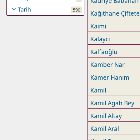
Kadriye Babahan
Tarih
590
Kağıthane Çiftetel
Kaimi
Kalaycı
Kalfaoğlu
Kamber Nar
Kamer Hanım
Kamil
Kamil Agah Bey
Kamil Altay
Kamil Aral