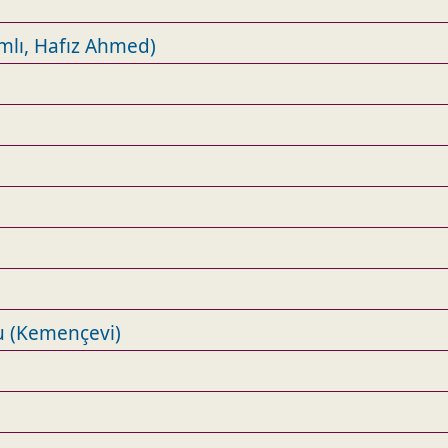
ımlı, Hafız Ahmed)
 (Kemençevi)