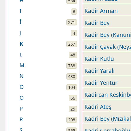
H
534
Kadir Arman
I
6
İ
Kadir Bey
271
J
4
Kadir Bey (Kanuni
K
257
Kadir Çavak (Ney
L
48
Kadir Kutlu
M
788
Kadir Yaralı
N
430
Kadir Yentur
O
104
Kadircan Keskinb
Ö
66
Kadri Ateş
P
25
Kadri Bey (Mızıkal
R
208
S
Kadri Cerrahoğlu
565