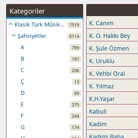
Kategoriler
K. Canım
Klasik Türk Mûsikîsi
7519
K. O. Hakkı Bey
Şahsiyetler
6114
A
K. Şule Özmen
789
B
197
K. Uruklu
C
206
K. Vehbi Oral
Ç
13
K. Yılmaz
D
89
K.H.Yaşar
E
275
Kabuli
F
244
Kadim
G
174
Kadimi Baba