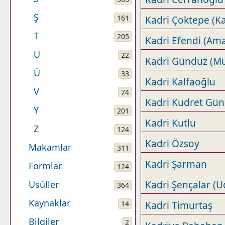
Ş
161
Kadri Çoktepe (K
T
205
Kadri Efendi (Am
U
22
Kadri Gündüz (Mu
Ü
33
Kadri Kalfaoğlu
V
74
Kadri Kudret Gün
Y
201
Kadri Kutlu
Z
124
Kadri Özsoy
Makamlar
311
Kadri Şarman
Formlar
124
Usûller
Kadri Şençalar (U
364
Kaynaklar
14
Kadri Timurtaş
Bilgiler
2