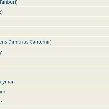
Tanburi)
z)
ens Dimitrius Cantemir)
y
üleyman
nım
e