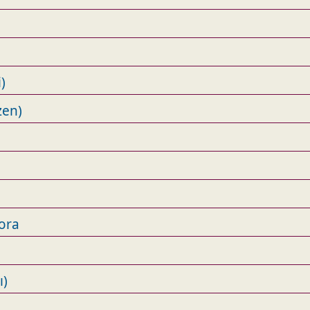
)
zen)
ora
ı)