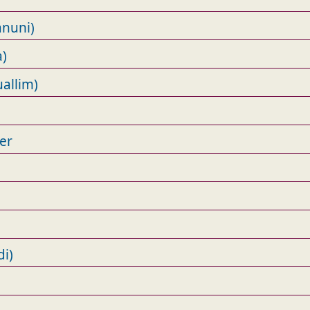
anuni)
a)
allim)
er
di)