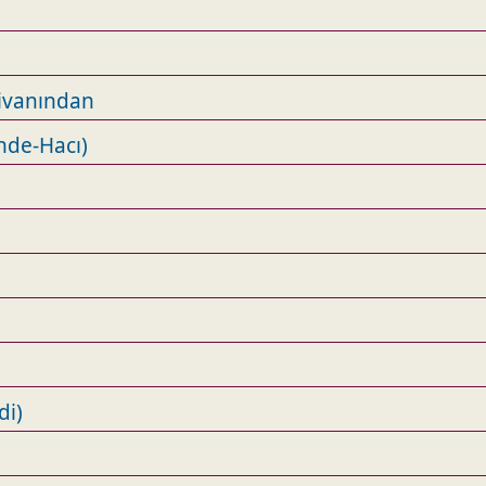
ivanından
nde-Hacı)
di)