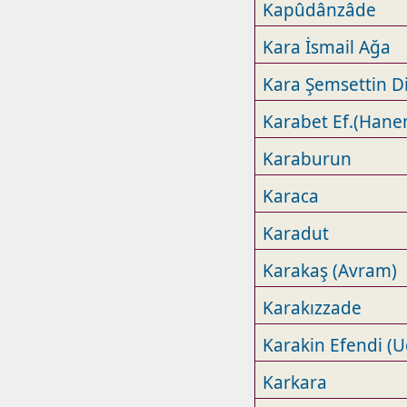
Kapûdânzâde
Kara İsmail Ağa
Kara Şemsettin D
Karabet Ef.(Hane
Karaburun
Karaca
Karadut
Karakaş (Avram)
Karakızzade
Karakin Efendi (U
Karkara