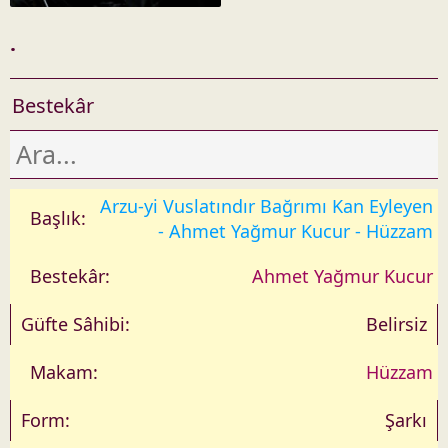
a
r
.
i
h
Bestekâr
Arzu-yi Vuslatındır Bağrımı Kan Eyleyen
- Ahmet Yağmur Kucur - Hüzzam
Ahmet Yağmur Kucur
Belirsiz
Hüzzam
Şarkı