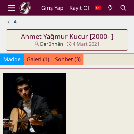
Giriş Yap
Kayıt Ol
A
Ahmet Yağmur Kucur [2000- ]
A
O
Derûnhân
4 Mart 2021
d
l
d
u
Madde
Galeri (1)
Sohbet (3)
e
ş
d
t
b
u
y
r
u
l
d
u
ğ
u
t