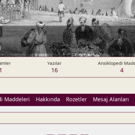
8
ümler
Yazılar
Ansiklopedi Madd
1
16
4
i Maddeleri
Hakkında
Rozetler
Mesaj Alanları