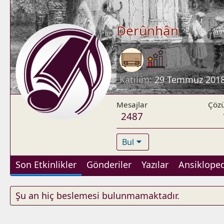
Derûnhân
Katılım
29 Temmuz 201
Mesajlar
Çöz
2487
Bul
Son Etkinlikler
Gönderiler
Yazılar
Ansikloped
Şu an hiç beslemesi bulunmamaktadır.