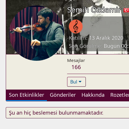
Semih Özdemir
Katılım
13 Aralık 2020
Son Görülme
Bugün 00:
Mesajlar
166
Bul
Son Etkinlikler
Gönderiler
Hakkında
Rozetle
Şu an hiç beslemesi bulunmamaktadır.