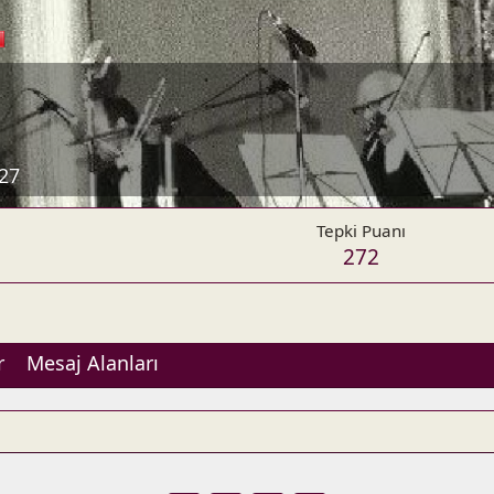
27
Tepki Puanı
272
r
Mesaj Alanları