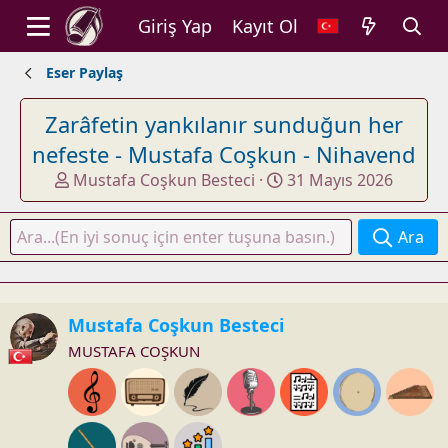
Giriş Yap
Kayıt Ol
Eser Paylaş
Zarâfetin yankılanır sunduğun her
nefeste - Mustafa Coşkun - Nihavend
K
B
Mustafa Coşkun Besteci
31 Mayıs 2026
o
a
n
ş
Ara
u
l
y
a
u
n
b
g
Mustafa Coşkun Besteci
a
ı
MUSTAFA COŞKUN
ş
ç
l
t
a
a
t
r
a
i