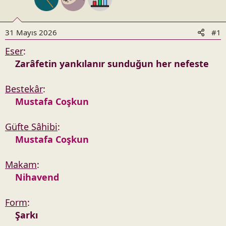
n
h
i
31 Mayıs 2026
#1
Eser
:
Zarâfetin yankılanır sunduğun her nefeste
Bestekâr
:
Mustafa Coşkun
Güfte Sâhibi
:
Mustafa Coşkun
Makam
:
Nihavend
Form
:
Şarkı