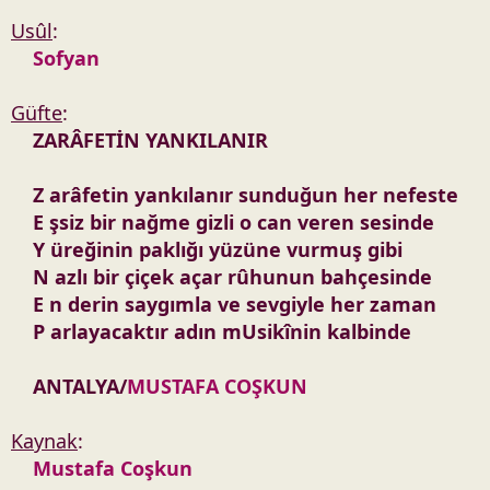
Usûl
:
Sofyan
Güfte
:
ZARÂFETİN YANKILANIR
Z arâfetin yankılanır sunduğun her nefeste
E şsiz bir nağme gizli o can veren sesinde
Y üreğinin paklığı yüzüne vurmuş gibi
N azlı bir çiçek açar rûhunun bahçesinde
E n derin saygımla ve sevgiyle her zaman
P arlayacaktır adın mUsikînin kalbinde
ANTALYA/
MUSTAFA COŞKUN
Kaynak
:
Mustafa Coşkun