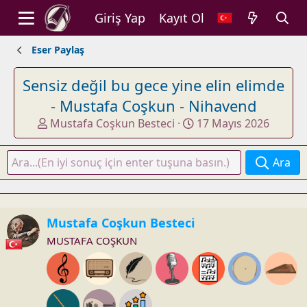
Giriş Yap
Kayıt Ol
Eser Paylaş
Sensiz değil bu gece yine elin elimde
- Mustafa Coşkun - Nihavend
K
B
Mustafa Coşkun Besteci
17 Mayıs 2026
o
a
n
ş
Ara
u
l
y
a
u
n
b
g
Mustafa Coşkun Besteci
a
ı
MUSTAFA COŞKUN
ş
ç
l
t
a
a
t
r
a
i