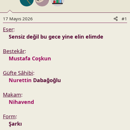
n
h
i
17 Mayıs 2026
#1
Eser
:
Sensiz değil bu gece yine elin elimde
Bestekâr
:
Mustafa Coşkun
Güfte Sâhibi
:
Nurettin
Dabağoğlu
Makam
:
Nihavend
Form
:
Şarkı