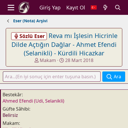
Giriş Yap
Kayıt Ol
Eser (Nota) Arşivi
Reva mı İşlesin Hicrinle
Sözlü Eser
Dilde Açtığın Dağlar - Ahmet Efendi
(Selanikli) - Kürdili Hicazkar
K
B
Makam
28 Mart 2018
o
a
n
ş
Ara
u
l
y
a
u
n
Bestekâr
b
g
Ahmed Efendi (Udi, Selanikli)
a
ı
Güfte Sâhibi
ş
ç
Belirsiz
l
t
a
a
Makam