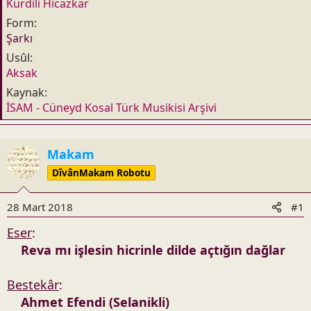
t
r
Kürdili Hicazkar
a
i
Form
n
h
Şarkı
i
Usûl
Aksak
Kaynak
İSAM - Cüneyd Kosal Türk Musikisi Arşivi
Makam
DîvânMakam Robotu
28 Mart 2018
#1
Eser
:
Reva mı işlesin hicrinle dilde açtığın dağlar
Bestekâr
:
Ahmet Efendi (Selanikli)