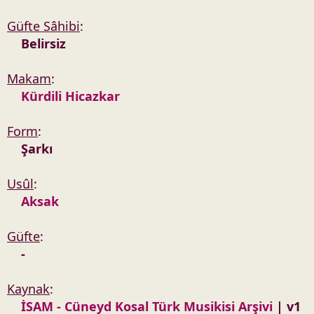
Güfte Sâhibi
:
Belirsiz
Makam
:
Kürdili Hicazkar
Form
:
Şarkı
Usûl
:
Aksak
Güfte
:
-
Kaynak
:
İSAM - Cüneyd Kosal Türk Musikisi Arşivi
| v1