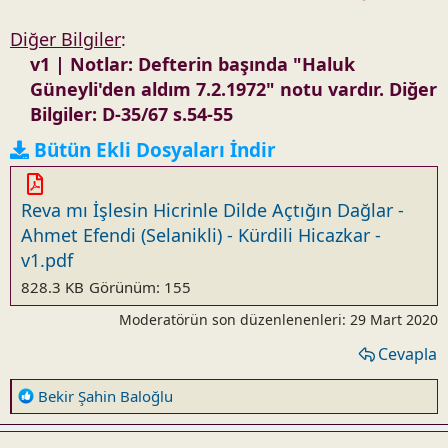
Diğer Bilgiler
:
v1 | Notlar: Defterin başında "Haluk
Güneyli'den aldım 7.2.1972" notu vardır. Diğer
Bilgiler: D-35/67 s.54-55
Bütün Ekli Dosyaları İndir
Reva mı İşlesin Hicrinle Dilde Açtığın Dağlar -
Ahmet Efendi (Selanikli) - Kürdili Hicazkar -
v1.pdf
828.3 KB
Görünüm: 155
Moderatörün son düzenlenenleri:
29 Mart 2020
Cevapla
R
Bekir Şahin Baloğlu
e
a