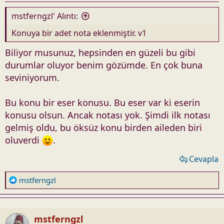
mstferngzl' Alıntı:
Konuya bir adet nota eklenmiştir. v1
Biliyor musunuz, hepsinden en güzeli bu gibi
durumlar oluyor benim gözümde. En çok buna
seviniyorum.
Bu konu bir eser konusu. Bu eser var ki eserin
konusu olsun. Ancak notası yok. Şimdi ilk notası
gelmiş oldu, bu öksüz konu birden aileden biri
oluverdi
.
Cevapla
R
mstferngzl
e
a
c
mstferngzl
t