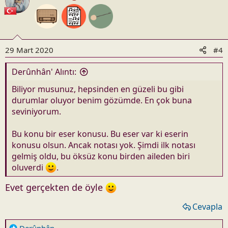
i
o
n
s
29 Mart 2020
#4
:
Derûnhân' Alıntı:
Biliyor musunuz, hepsinden en güzeli bu gibi
durumlar oluyor benim gözümde. En çok buna
seviniyorum.
Bu konu bir eser konusu. Bu eser var ki eserin
konusu olsun. Ancak notası yok. Şimdi ilk notası
gelmiş oldu, bu öksüz konu birden aileden biri
oluverdi
.
Evet gerçekten de öyle
Cevapla
R