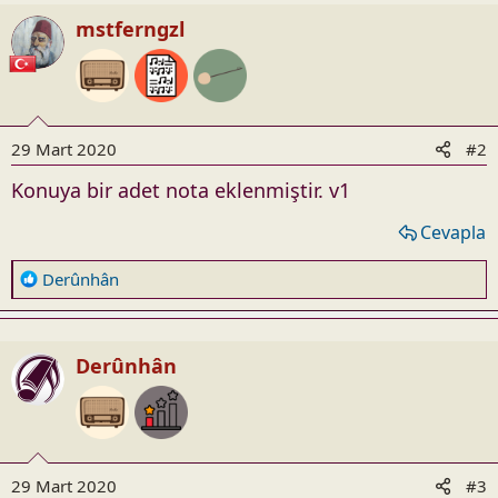
c
mstferngzl
t
i
o
n
s
29 Mart 2020
#2
:
Konuya bir adet nota eklenmiştir. v1
Cevapla
R
Derûnhân
e
a
c
Derûnhân
t
i
o
n
s
29 Mart 2020
#3
: