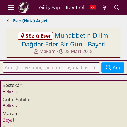
Giriş Yap
Kayıt Ol
Eser (Nota) Arşivi
Muhabbetin Dilimi
Sözlü Eser
Dağdar Eder Bir Gün - Bayati
K
B
Makam
28 Mart 2018
o
a
n
ş
Ara
u
l
y
a
u
n
Bestekâr
b
g
Belirsiz
a
ı
Güfte Sâhibi
ş
ç
Belirsiz
l
t
a
a
Makam
t
r
Beyati
a
i