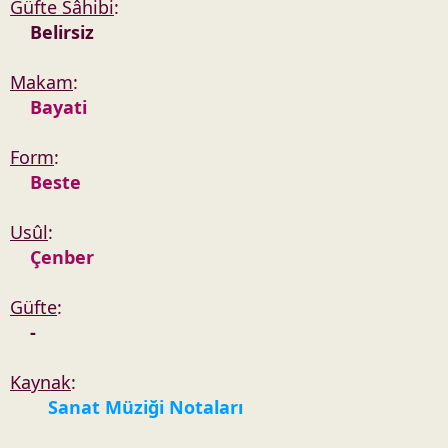
Güfte Sâhibi
:
Belirsiz
Makam
:
Bayati
Form
:
Beste
Usûl
:
Çenber
Güfte
:
-
Kaynak
:
Sanat Müziği Notaları