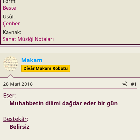
Form
n
h
Beste
i
Usûl
Çenber
Kaynak
Sanat Müziği Notaları
Makam
DîvânMakam Robotu
28 Mart 2018
#1
Eser
:
Muhabbetin dilimi dağdar eder bir gün
Bestekâr
:
Belirsiz