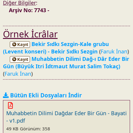
Diğer Bilgiler
:
Arşiv No: 7743 -
Örnek İcrâlar
Bekir Sıdkı Sezgin-Kale grubu
Kayıt
(Levent konseri) - Bekir Sıdkı Sezgin
(
Faruk İnan
)
Muhabbetin Dilimi Dağ-ı Dâr Eder Bir
Kayıt
Gün (Büyük Itri İdtmaut Murat Salim Tokaç)
(
Faruk İnan
)
Bütün Ekli Dosyaları İndir
Muhabbetin Dilimi Dağdar Eder Bir Gün - Bayati
- v1.pdf
49 KB
Görünüm: 358