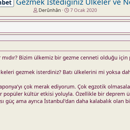
Gezmek İstediğiniz Ülkeler ve 
hbet
K
B
Derûnhân
7 Ocak 2020
o
a
n
ş
u
l
y
a
u
n
b
g
a
ı
r mıdır? Bizim ülkemiz bir gezme cenneti olduğu için
ş
ç
l
t
keleri gezmek isterdiniz? Batı ülkelerini mi yoksa da
a
a
t
r
ponya'yı çok merak ediyorum. Çok egzotik olmasalar 
a
i
n
h
popüler kültür etkisi yoluyla. Özellikle bir deprem ü
i
ı güç ama ayrıca İstanbul'dan daha kalabalık olan bir