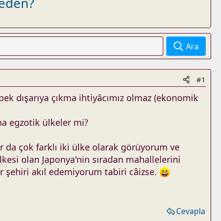
Neden?
Ara
#1
 pek dışarıya çıkma ihtiyâcımız olmaz (ekonomik
ha egzotik ülkeler mi?
da çok farklı iki ülke olarak görüyorum ve
lkesi olan Japonya'nin sıradan mahallelerini
 şehiri akıl edemiyorum tabiri câizse.
Cevapla