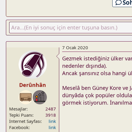
So
7 Ocak 2020
Gezmek istediğiniz ülker va
nedenler dışında).
Ancak şansınız olsa hangi ül
Derûnhân
Meselâ ben Güney Kore ve Ja
dünyâda çok popüler oldular 
görmek istiyorum. İnanılmas
Mesajlar
2487
Tepki Puanı
3918
İnternet Sayfası
link
Facebook
link