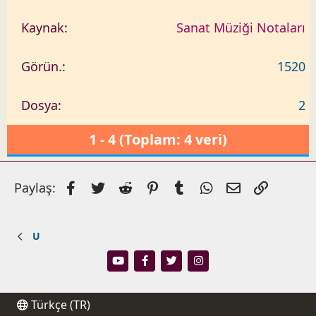
Sanat Müziği Notaları
1520
2
1 - 4 (Toplam: 4 veri)
Facebook
Twitter
Reddit
Pinterest
Tumblr
WhatsApp
E-posta
Link
Paylaş:
U
Türkçe (TR)