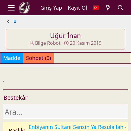
Giriş Yap
Kayıt Ol
U
Uğur İnan
A
O
Bilge Robot
20 Kasım 2019
d
l
d
u
Madde
Sohbet (0)
e
ş
d
t
b
u
.
y
r
u
l
Bestekâr
d
u
ğ
u
t
Enbiyanın Sultanı Sensin Ya Resulallah -