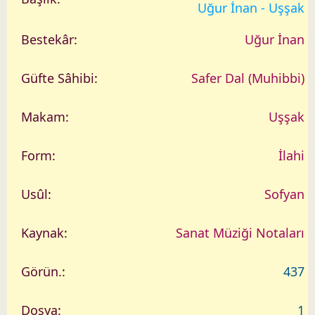
a
Uğur İnan - Uşşak
r
i
Uğur İnan
h
Safer Dal (Muhibbi)
Uşşak
İlahi
Sofyan
Sanat Müziği Notaları
437
1