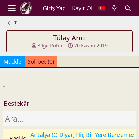
Giriş Yap
Kayıt Ol
T
Tülay Arıcı
A
O
Bilge Robot
20 Kasım 2019
d
l
d
u
Madde
Sohbet (0)
e
ş
d
t
b
u
.
y
r
u
l
Bestekâr
d
u
ğ
u
t
Antalya (O Diyar) Hiç Bir Yere Benzemez