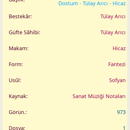
a
Dostum - Tülay Arıcı - Hicaz
r
i
Tülay Arıcı
h
Tülay Arıcı
Hicaz
Fantezi
Sofyan
Sanat Müziği Notaları
973
1