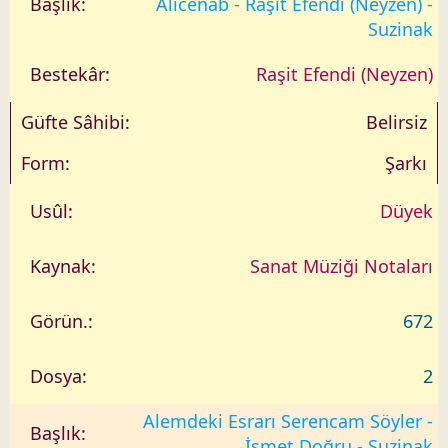
Alicenab - Raşit Efendi (Neyzen) -
Suzinak
Raşit Efendi (Neyzen)
Belirsiz
Şarkı
Düyek
Sanat Müziği Notaları
672
2
Alemdeki Esrarı Serencam Söyler -
İsmet Doğru - Suzinak