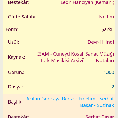
Leon Hancıyan (Kemani)
Nedim
Şarkı
Devr-i Hindi
İSAM - Cüneyd Kosal
Sanat Müziği
,
Türk Musikisi Arşivi
Notaları
1300
2
Açılan Goncaya Benzer Emelim - Serhat
Başar - Suzinak
Serhat Başar