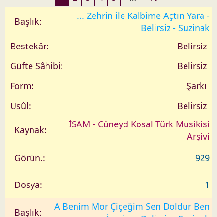
a
r
... Zehrin ile Kalbime Açtın Yara -
i
Belirsiz - Suzinak
h
Belirsiz
Belirsiz
Şarkı
Belirsiz
İSAM - Cüneyd Kosal Türk Musikisi
Arşivi
929
1
A Benim Mor Çiçeğim Sen Doldur Ben