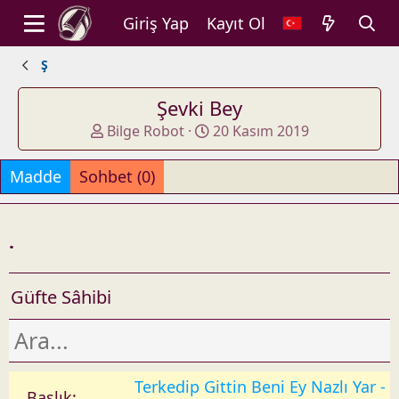
Giriş Yap
Kayıt Ol
Ş
Şevki Bey
A
O
Bilge Robot
20 Kasım 2019
d
l
d
u
Madde
Sohbet (0)
e
ş
d
t
b
u
.
y
r
u
l
Güfte Sâhibi
d
u
ğ
u
t
Terkedip Gittin Beni Ey Nazlı Yar -