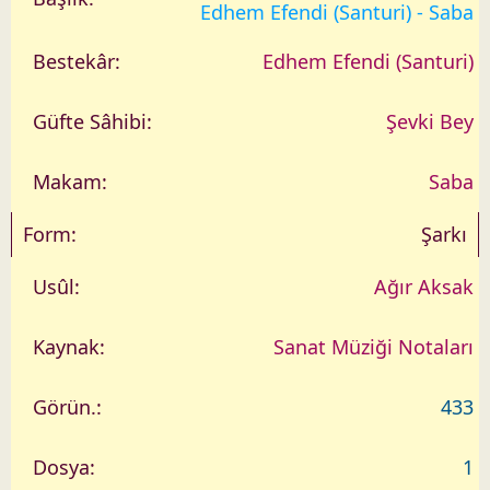
a
Edhem Efendi (Santuri) - Saba
r
i
Edhem Efendi (Santuri)
h
Şevki Bey
Saba
Şarkı
Ağır Aksak
Sanat Müziği Notaları
433
1