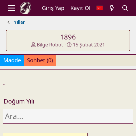
Giriş Yap
Kayıt Ol
Yıllar
1896
A
O
Bilge Robot
15 Şubat 2021
d
l
d
u
Madde
Sohbet (0)
e
ş
d
t
b
u
.
y
r
u
l
Doğum Yılı
d
u
ğ
u
t