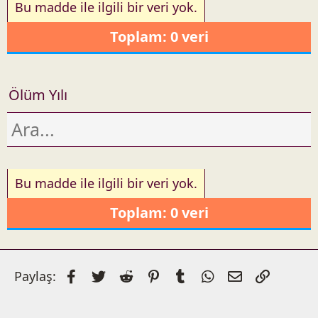
a
Bu madde ile ilgili bir veri yok.
r
Toplam: 0 veri
i
h
Ölüm Yılı
Bu madde ile ilgili bir veri yok.
Toplam: 0 veri
Facebook
Twitter
Reddit
Pinterest
Tumblr
WhatsApp
E-posta
Link
Paylaş: