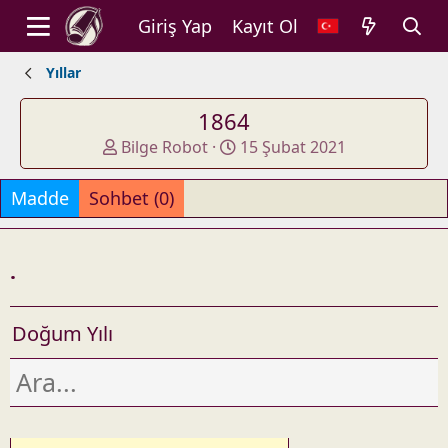
Giriş Yap
Kayıt Ol
Yıllar
1864
A
O
Bilge Robot
15 Şubat 2021
d
l
d
u
Madde
Sohbet (0)
e
ş
d
t
b
u
.
y
r
u
l
Doğum Yılı
d
u
ğ
u
t