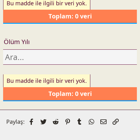
a
Bu madde ile ilgili bir veri yok.
r
Toplam: 0 veri
i
h
Ölüm Yılı
Bu madde ile ilgili bir veri yok.
Toplam: 0 veri
Facebook
Twitter
Reddit
Pinterest
Tumblr
WhatsApp
E-posta
Link
Paylaş: