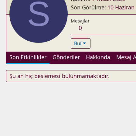
S
Son Görülme
10 Haziran
Mesajlar
0
Bul
Son Etkinlikler
Gönderiler
Hakkında
Mesaj A
Şu an hiç beslemesi bulunmamaktadır.