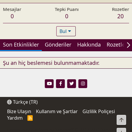
Mesajlar
Tepki Puanı
Rozetler
0
0
20
Bul
Son Etkinlikler
Gönderiler
Hakkında
Rozetler
Şu an hiç beslemesi bulunmamaktadır.
Türkçe (TR)
Bize Ulaşın
Kullanım ve Şartlar
Gizlilik Poliçesi
Yardım
R
Üst
S
S
®
Community platform by XenForo
© 2010-2021 XenForo