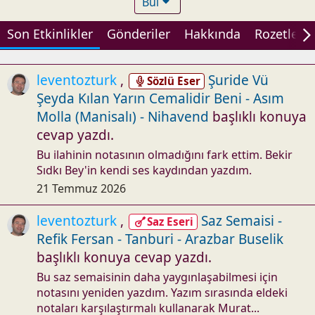
Bul
Son Etkinlikler
Gönderiler
Hakkında
Rozetler
leventozturk
,
Şuride Vü
Sözlü Eser
Şeyda Kılan Yarın Cemalidir Beni - Asım
Molla (Manisalı) - Nihavend
başlıklı konuya
cevap yazdı.
Bu ilahinin notasının olmadığını fark ettim. Bekir
Sıdkı Bey'in kendi ses kaydından yazdım.
21 Temmuz 2026
leventozturk
,
Saz Semaisi -
Saz Eseri
Refik Fersan - Tanburi - Arazbar Buselik
başlıklı konuya cevap yazdı.
Bu saz semaisinin daha yaygınlaşabilmesi için
notasını yeniden yazdım. Yazım sırasında eldeki
notaları karşılaştırmalı kullanarak Murat...