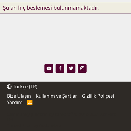
Şu an hiç beslemesi bulunmamaktadır.
Türkçe (TR)
Bize Ulaşın
Kullanım ve Şartlar
Gizlilik Poliçesi
Yardım
R
S
S
®
Community platform by XenForo
© 2010-2021 XenForo
Ltd.
Thread Filter by AddonsLab