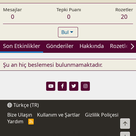
Mesajlar
Tepki Puanı
Rozetler
0
0
20
Bul
Son Etkinlikler
Gönderiler
Hakkında
Rozetler
Şu an hiç beslemesi bulunmamaktadır.
Türkçe (TR)
Bize Ulaşın
Kullanım ve Şartlar
Gizlilik Poliçesi
Yardım
R
Üst
S
S
®
Community platform by XenForo
© 2010-2021 XenForo