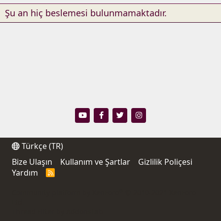
Şu an hiç beslemesi bulunmamaktadır.
Türkçe (TR)
Bize Ulaşın
Kullanım ve Şartlar
Gizlilik Poliçesi
Yardım
R
S
S
®
Community platform by XenForo
© 2010-2021 XenForo
Ltd.
Thread Filter by AddonsLab