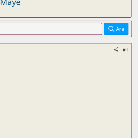
- Maye
Ara
#1