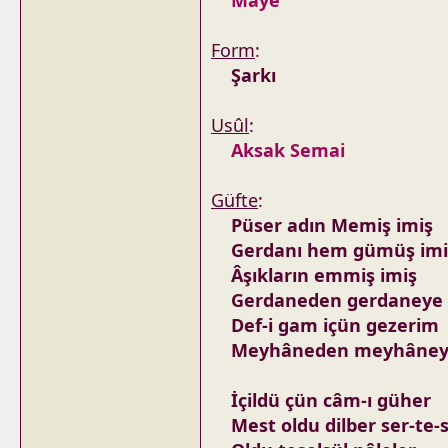
Maye
Form
:
Şarkı
Usûl
:
Aksak Semai
Güfte
:
Püser adın Memiş imiş
Gerdanı hem gümüş imi
Âşıkların emmiş imiş
Gerdaneden gerdaneye
Def-i gam içün gezerim
Meyhâneden meyhâne
İçildü çün câm-ı güher
Mest oldu dilber ser-te-