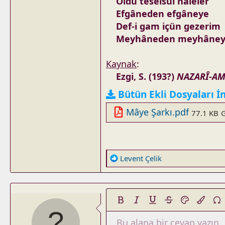
Oldu teselsül nâleler
Efgâneden efgâneye
Def-i gam içün gezerim
Meyhâneden meyhâne
Kaynak
:
Ezgi, S. (193?)
NAZARÎ-AM
Bütün Ekli Dosyaları İ
Mâye Şarkı.pdf
77.1 KB
R
Levent Çelik
e
a
c
t
Kalın
Yatık
Altını çiz
Üzeri çizik
Metin rengi
Backgro
Spec
i
o
Bu alana bir cevap yazın..
Tıkla
Block image
Satır içi tıkla
Article
Kod
Slider
Satır içi kod
Tabs
HTML