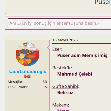
Püser
16 Mayıs 2026
Eser
:
Püser adın Memiş imiş
Bestekâr
:
kadirbahadıroğlu
Mahmud Çelebi
Mesajlar
33
Güfte Sâhibi
:
Tepki Puanı
15
Belirsiz
Makam
: