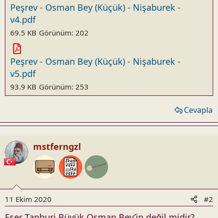
Peşrev - Osman Bey (Küçük) - Nişaburek -
v4.pdf
69.5 KB
Görünüm: 202
Peşrev - Osman Bey (Küçük) - Nişaburek -
v5.pdf
93.9 KB
Görünüm: 253
Cevapla
mstferngzl
11 Ekim 2020
#2
Eser Tanburi Büyük Osman Bey’in değil midir?