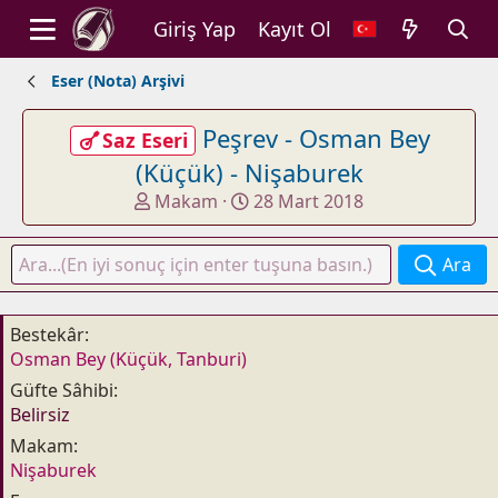
Giriş Yap
Kayıt Ol
Eser (Nota) Arşivi
Peşrev - Osman Bey
Saz Eseri
(Küçük) - Nişaburek
K
B
Makam
28 Mart 2018
o
a
n
ş
Ara
u
l
y
a
u
n
Bestekâr
b
g
Osman Bey (Küçük, Tanburi)
a
ı
Güfte Sâhibi
ş
ç
Belirsiz
l
t
a
a
Makam
t
r
Nişaburek
a
i