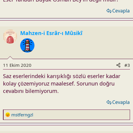
Cevapla
Mahzen-i Esrâr-ı Mûsikî
11 Ekim 2020
#3
Saz eserlerindeki karışıklığı sözlü eserler kadar
kolay çözemiyoruz maalesef. Sorunun doğru
cevabını bilemiyorum.
Cevapla
R
mstferngzl
e
a