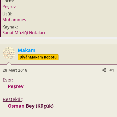
Form
n
h
Peşrev
i
Usûl
Muhammes
Kaynak
Sanat Müziği Notaları
Makam
DîvânMakam Robotu
28 Mart 2018
#1
Eser
:
Peşrev
Bestekâr
:
Osman
Bey (Küçük)