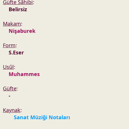
Güfte Sâhibi
:
Belirsiz
Makam
:
Nişaburek
Form
:
S.Eser
Usûl
:
Muhammes
Güfte
:
-
Kaynak
:
Sanat Müziği Notaları