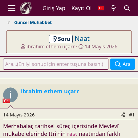
Giriş Yap
Kayıt Ol
Güncel Muhabbet
Naat
Soru
K
B
ibrahim ethem uçarr
14 Mayıs 2026
o
a
n
ş
Ara
u
l
y
a
u
n
b
g
ibrahim ethem uçarr
a
ı
ş
ç
l
t
a
a
14 Mayıs 2026
#1
t
r
Merhabalar, tarihsel süreç içerisinde Mevlevî
a
i
mukabelelerinde Itrî'nin
rast
naatından farklı
n
h