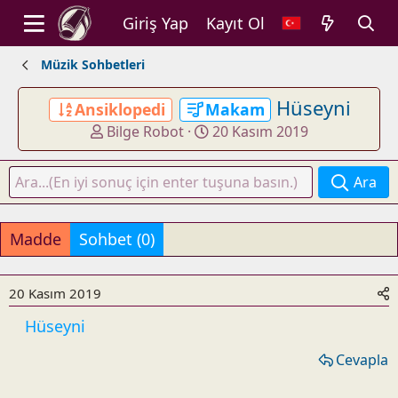
Giriş Yap
Kayıt Ol
Müzik Sohbetleri
Hüseyni
Ansiklopedi
Makam
K
B
Bilge Robot
20 Kasım 2019
o
a
n
ş
Ara
u
l
y
a
u
n
Madde
Sohbet (0)
b
g
a
ı
ş
ç
20 Kasım 2019
l
t
Hüseyni
a
a
t
r
Cevapla
a
i
n
h