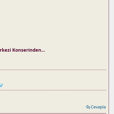
kezi Konserinden...
5/
Cevapla