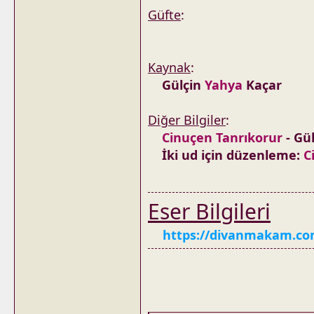
Güfte
:
Kaynak
:
Gülçin
Yahya
Kaçar
Diğer Bilgiler
:
Cinuçen Tanrıkorur
- Gü
İki ud için düzenleme:
C
Eser Bilgileri
https://divanmakam.com