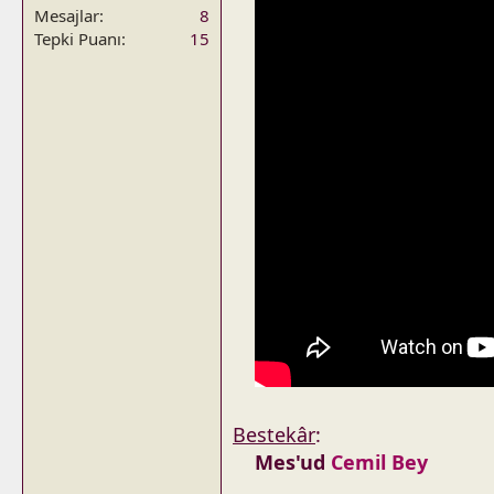
Mesajlar
8
Tepki Puanı
15
Bestekâr
:
Mes'ud
Cemil Bey