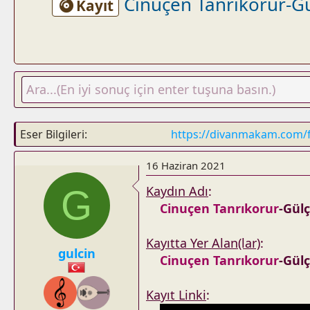
Cinuçen Tanrıkorur-Gü
Kayıt
Eser Bilgileri
https://divanmakam.com/
16 Haziran 2021
G
Kaydın Adı
:
Cinuçen Tanrıkorur
-Gül
Kayıtta Yer Alan(lar)
:
gulcin
Cinuçen Tanrıkorur
-Gül
Kayıt Linki
: