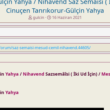
lçin Yahya / Nihavend Saz Semâîsi ( İ
Cinuçen Tanrıkorur-Gülçin Yahya
K
B
gulcin
16 Haziran 2021
o
a
n
ş
u
l
y
a
u
n
forum/saz-semaisi-mesud-cemil-nihavend.44605/
b
g
a
ı
ş
ç
l
t
a
a
çin
Yahya
/
Nihavend
Sazsemâîsi ( İki Ud İçin) /
Me
t
r
a
i
n
h
çin
Yahya
i