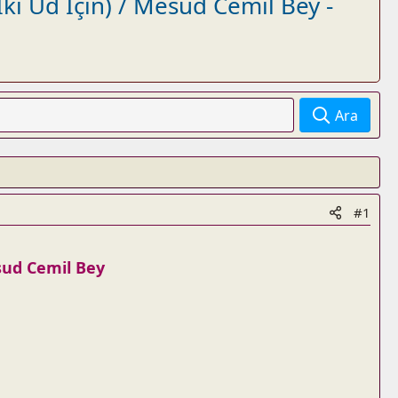
ki Ud İçin) / Mesud Cemil Bey -
Ara
#1
sud
Cemil Bey