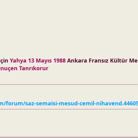
lçin
Yahya
13 Mayıs
1988
Ankara Fransız Kültür Mer
inuçen Tanrıkorur
/forum/saz-semaisi-mesud-cemil-nihavend.4460