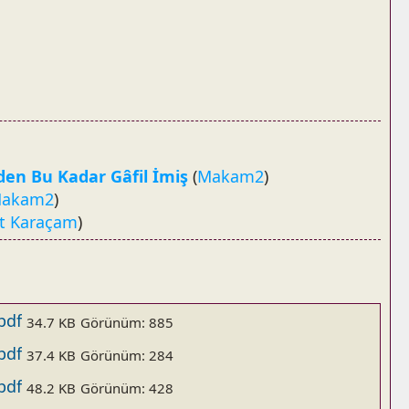
zden Bu Kadar Gâfil İmiş
(
Makam2
)
akam2
)
t Karaçam
)
.pdf
34.7 KB
Görünüm: 885
.pdf
37.4 KB
Görünüm: 284
.pdf
48.2 KB
Görünüm: 428