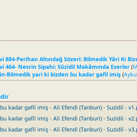
vi 884-Perihan Altındağ Sözeri: Bilmedik Yâri Ki Bi
ivi 464- Nesrin Sipahi: Sûzidil Makâmında Eserler
(
M
in-Bilmedik yari ki bizden bu kadar gafil imiş
(
Ayku
ndir
u kadar gafil imiş - Ali Efendi (Tanburi) - Suzidil - v1
u kadar gafil imiş - Ali Efendi (Tanburi) - Suzidil - v2
u kadar gafil imiş - Ali Efendi (Tanburi) - Suzidil - v3