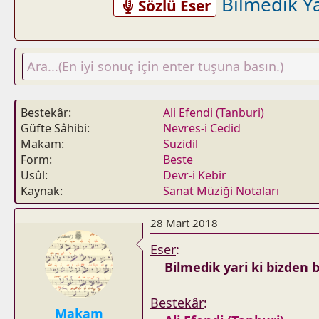
Bilmedik Ya
Sözlü Eser
Bestekâr
Ali Efendi (Tanburi)
Güfte Sâhibi
Nevres-i Cedid
Makam
Suzidil
Form
Beste
Usûl
Devr-i Kebir
Kaynak
Sanat Müziği Notaları
28 Mart 2018
Eser
:
Bilmedik yari ki bizden b
Bestekâr
:
Makam