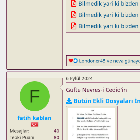
Bilmedik yari ki bizden b
Bilmedik yari ki bizden b
Bilmedik yari ki bizden b
R
Londoner45
ve
neva günay
e
a
6 Eylül 2024
c
t
F
Güfte Nevres-i Cedid'in
i
o
Bütün Ekli Dosyaları İ
n
s
fatih kablan
:
Mesajlar
40
Tepki Puanı
80