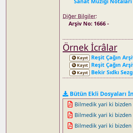
Sanat Müziği Notaları
Diğer Bilgiler
:
Arşiv No: 1666 -
Örnek İcrâlar
Reşit Çağın Arşi
Kayıt
Reşit Çağın Arş
Kayıt
Bekir Sıdkı Sezg
Kayıt
Bütün Ekli Dosyaları İ
Bilmedik yari ki bizden b
Bilmedik yari ki bizden b
Bilmedik yari ki bizden b