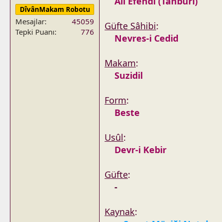
Ali Efendi (Tanburi)
DîvânMakam Robotu
Mesajlar
45059
Güfte Sâhibi
:
Tepki Puanı
776
Nevres-i Cedid
Makam
:
Suzidil
Form
:
Beste
Usûl
:
Devr-i Kebir
Güfte
:
-
Kaynak
: