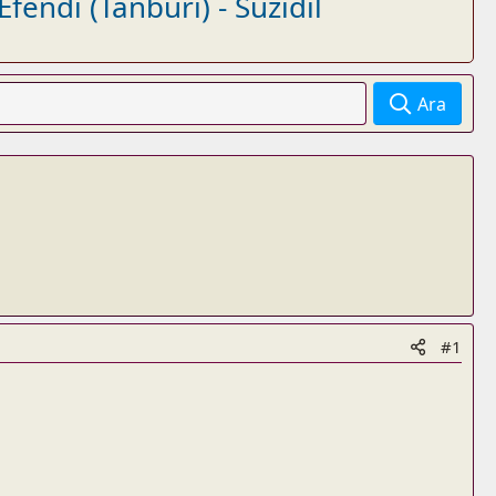
Efendi (Tanburi) - Suzidil
Ara
#1