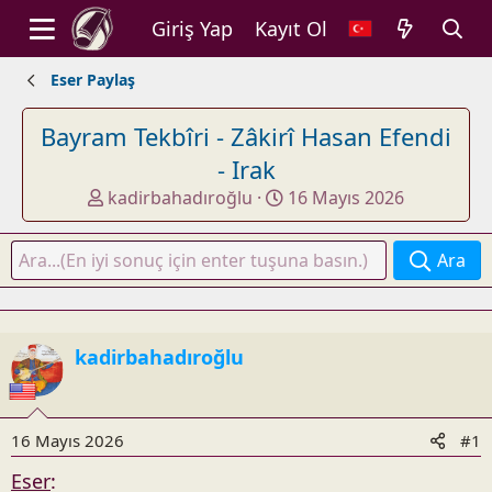
Giriş Yap
Kayıt Ol
Eser Paylaş
Bayram Tekbîri - Zâkirî Hasan Efendi
- Irak
K
B
kadirbahadıroğlu
16 Mayıs 2026
o
a
n
ş
Ara
u
l
y
a
u
n
b
g
kadirbahadıroğlu
a
ı
ş
ç
l
t
a
a
16 Mayıs 2026
#1
t
r
Eser
:
a
i