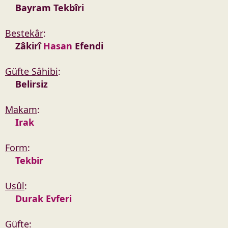
Bayram Tekbîri
n
h
i
Bestekâr
:
Zâkirî
Hasan
Efendi
Güfte Sâhibi
:
Belirsiz
Makam
:
Irak
Form
:
Tekbir
Usûl
:
Durak Evferi
Güfte
: