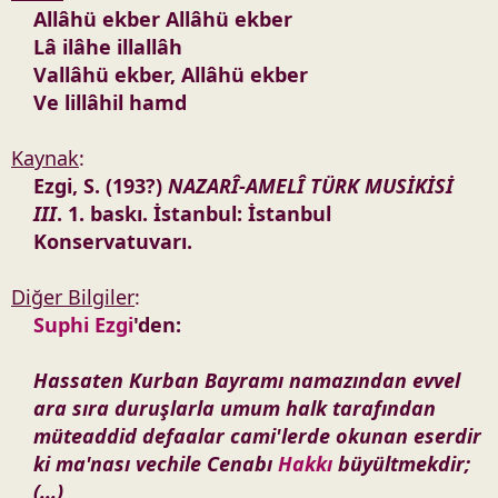
Allâhü ekber Allâhü ekber
Lâ ilâhe illallâh
Vallâhü ekber, Allâhü ekber
Ve lillâhil hamd
Kaynak
:
Ezgi, S. (193?)
NAZARÎ-AMELÎ TÜRK MUSİKİSİ
III
. 1. baskı. İstanbul: İstanbul
Konservatuvarı.
Diğer Bilgiler
:
Suphi Ezgi
'den:
Hassaten Kurban Bayramı namazından evvel
ara sıra duruşlarla umum halk tarafından
müteaddid defaalar cami'lerde okunan eserdir
ki ma'nası vechile Cenabı
Hakkı
büyültmekdir;
(...)