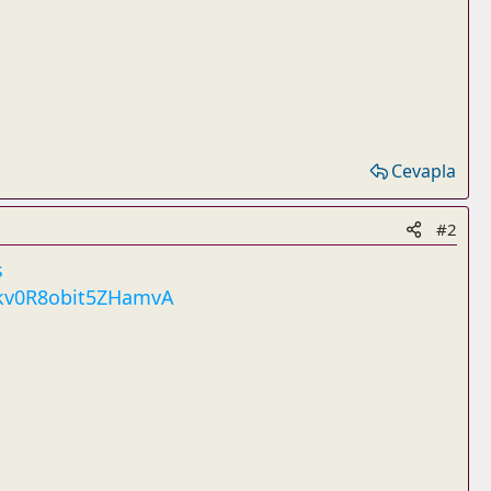
Cevapla
#2
s
kv0R8obit5ZHamvA