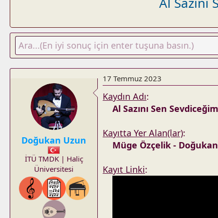
Al Sazını
17 Temmuz 2023
Kaydın Adı
:
Al Sazını Sen Sevdiceği
Kayıtta Yer Alan(lar)
:
Doğukan Uzun
Müge Özçelik - Doğuka
İTÜ TMDK | Haliç
Kayıt Linki
:
Üniversitesi