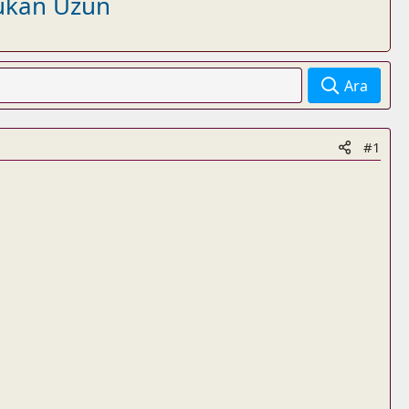
ğukan Uzun
Ara
#1