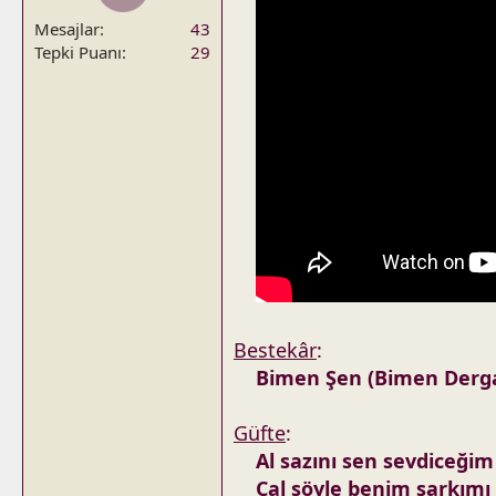
Mesajlar
43
Tepki Puanı
29
Bestekâr
:
Bimen Şen (Bimen Derg
Güfte
:
Al sazını sen sevdiceğim
Çal söyle benim şarkımı 