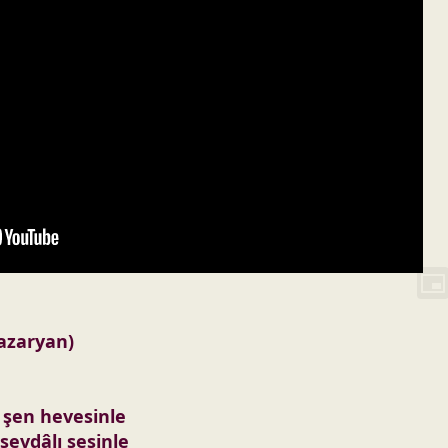
azaryan)
 şen hevesinle
sevdâlı sesinle