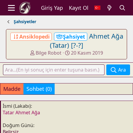
Giriş Yap
Kayıt Ol
Şahsiyetler
Ahmet Ağa
Ansiklopedi
Şahsiyet
(Tatar) [?-?]
K
B
Bilge Robot
20 Kasım 2019
o
a
n
ş
Ara
u
l
y
a
u
n
Madde
Sohbet (0)
b
g
a
ı
ş
ç
İsmi (Lakabı)
l
t
Tatar Ahmet Ağa
a
a
t
r
Doğum Günü
a
i
Belirsiz