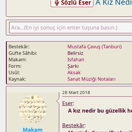
A Kız Nedi
Sözlü Eser
Bestekâr
Mustafa Çavuş (Tanburi)
Güfte Sâhibi
Belirsiz
Makam
Isfahan
Form
Şarkı
Usûl
Aksak
Kaynak
Sanat Müziği Notaları
28 Mart 2018
Eser
:
A kız nedir bu güzellik 
Bestekâr
:
Makam