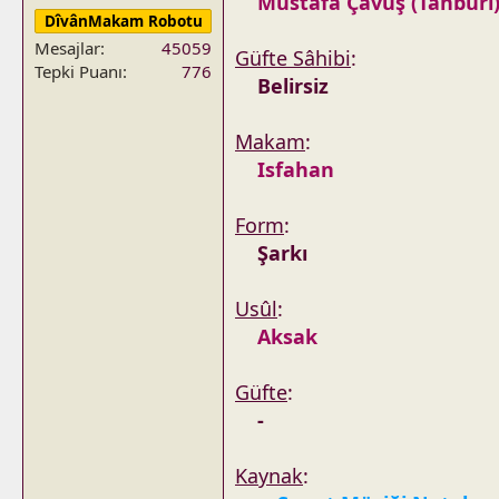
Mustafa Çavuş (Tanburi
DîvânMakam Robotu
Mesajlar
45059
Güfte Sâhibi
:
Tepki Puanı
776
Belirsiz
Makam
:
Isfahan
Form
:
Şarkı
Usûl
:
Aksak
Güfte
:
-
Kaynak
: