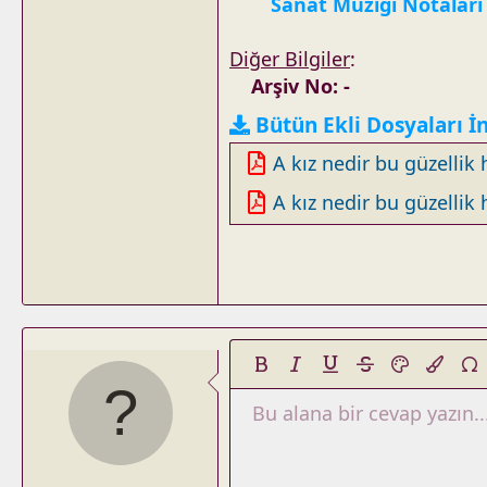
Sanat Müziği Notaları
Diğer Bilgiler
:
Arşiv No: -
Bütün Ekli Dosyaları İ
A kız nedir bu güzellik
A kız nedir bu güzellik
Kalın
Yatık
Altını çiz
Üzeri çizik
Metin rengi
Backgro
Spec
Bu alana bir cevap yazın..
Tıkla
Block image
Satır içi tıkla
Article
Kod
Slider
Satır içi kod
Tabs
HTML