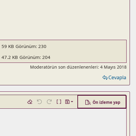
59 KB
Görünüm: 230
47.2 KB
Görünüm: 204
Moderatörün son düzenlenenleri:
4 Mayıs 2018
Cevapla
Ön izleme yap
Taslağı kaydet
i ekle
azla seçenek...
Biçimlendirmeyi kaldır
Geri al
ileri al
BB kodunu değiştir
Taslaklar
Taslağı sil