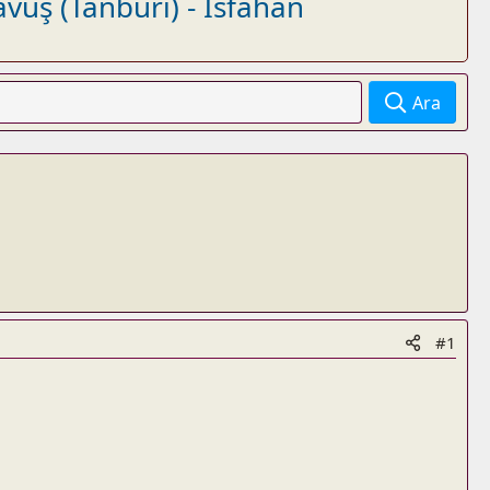
vuş (Tanburi) - Isfahan
Ara
#1