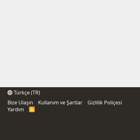
Türkçe (TR)
Bize Ulaşın
Kullanım ve Şartlar
Gizlilik Poliçesi
Yardım
R
S
S
®
Community platform by XenForo
© 2010-2021 XenForo
Ltd.
Thread Filter by AddonsLab