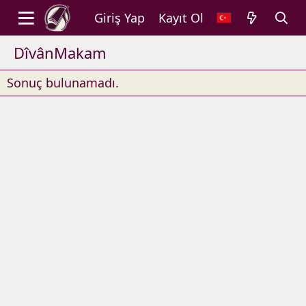
Giriş Yap
Kayıt Ol
DîvânMakam
Sonuç bulunamadı.