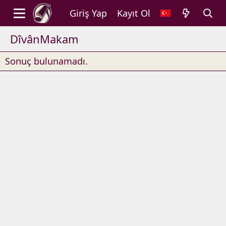
Giriş Yap
Kayıt Ol
DîvânMakam
Sonuç bulunamadı.