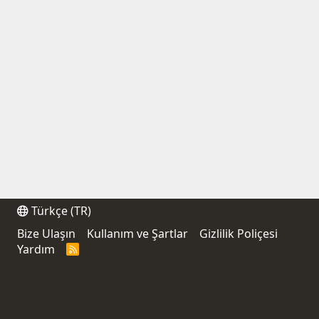
Türkçe (TR)
Bize Ulaşın
Kullanım ve Şartlar
Gizlilik Poliçesi
Yardım
R
S
S
®
Community platform by XenForo
© 2010-2021 XenForo
Ltd.
Thread Filter by AddonsLab