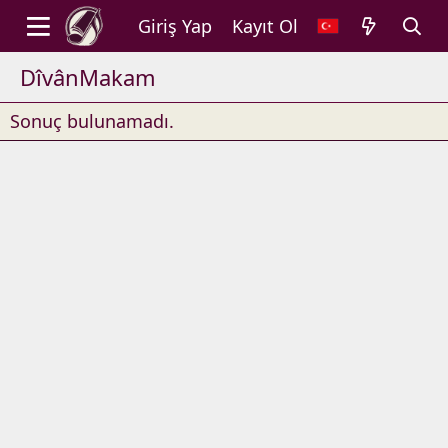
Giriş Yap
Kayıt Ol
DîvânMakam
Sonuç bulunamadı.