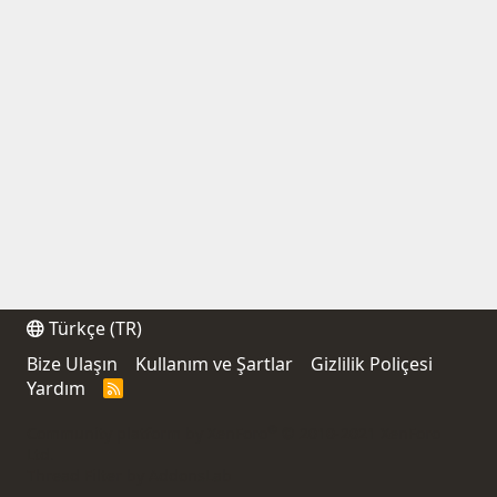
Türkçe (TR)
Bize Ulaşın
Kullanım ve Şartlar
Gizlilik Poliçesi
Yardım
R
S
S
®
Community platform by XenForo
© 2010-2021 XenForo
Ltd.
Thread Filter by AddonsLab