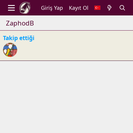
Giriş Yap
Kayıt Ol
ZaphodB
Takip ettiği