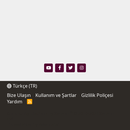
Türkçe (TR)
Bize Ulaşın
Kullanım ve Şartlar
Gizlilik Poliçesi
Yardım
R
S
S
®
Community platform by XenForo
© 2010-2021 XenForo
Ltd.
Thread Filter by AddonsLab