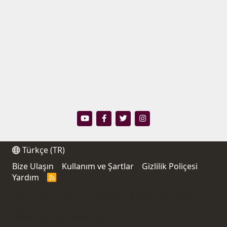
Türkçe (TR)
Bize Ulaşın
Kullanım ve Şartlar
Gizlilik Poliçesi
Yardım
R
S
S
®
Community platform by XenForo
© 2010-2021 XenForo
Ltd.
Thread Filter by AddonsLab