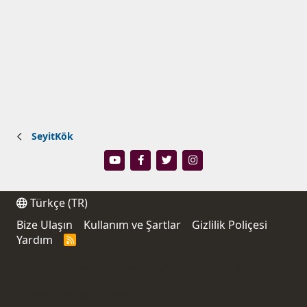
SeyitKök
Türkçe (TR)
Bize Ulaşın
Kullanım ve Şartlar
Gizlilik Poliçesi
Yardım
R
S
S
®
Community platform by XenForo
© 2010-2021 XenForo
Ltd.
Thread Filter by AddonsLab