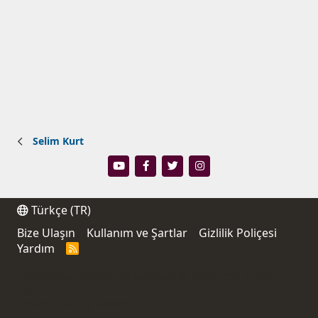
Selim Kurt
Türkçe (TR)
Bize Ulaşın
Kullanım ve Şartlar
Gizlilik Poliçesi
Yardım
R
S
S
®
Community platform by XenForo
© 2010-2021 XenForo
Ltd.
Thread Filter by AddonsLab