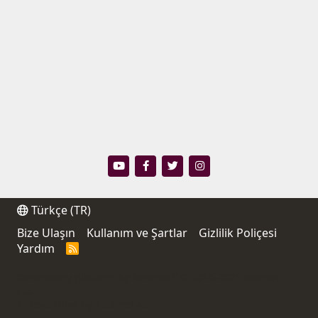
Türkçe (TR)
Bize Ulaşın
Kullanım ve Şartlar
Gizlilik Poliçesi
Yardım
R
S
S
®
Community platform by XenForo
© 2010-2021 XenForo
Ltd.
Thread Filter by AddonsLab