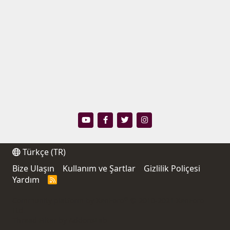
Türkçe (TR)
Bize Ulaşın
Kullanım ve Şartlar
Gizlilik Poliçesi
Yardım
R
S
S
®
Community platform by XenForo
© 2010-2021 XenForo
Ltd.
Thread Filter by AddonsLab