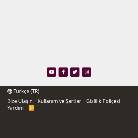
Türkçe (TR)
Bize Ulaşın
Kullanım ve Şartlar
Gizlilik Poliçesi
Yardım
R
S
S
®
Community platform by XenForo
© 2010-2021 XenForo
Ltd.
Thread Filter by AddonsLab