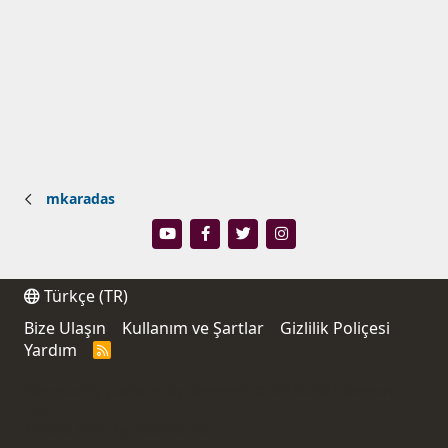
mkaradas
Türkçe (TR)
Bize Ulaşın
Kullanım ve Şartlar
Gizlilik Poliçesi
Yardım
R
S
S
®
Community platform by XenForo
© 2010-2021 XenForo
Ltd.
Thread Filter by AddonsLab