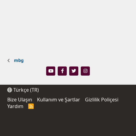
mbg
Türkçe (TR)
Bize Ulaşın
Kullanım ve Şartlar
Gizlilik Poliçesi
Yardım
R
S
S
®
Community platform by XenForo
© 2010-2021 XenForo
Ltd.
Thread Filter by AddonsLab