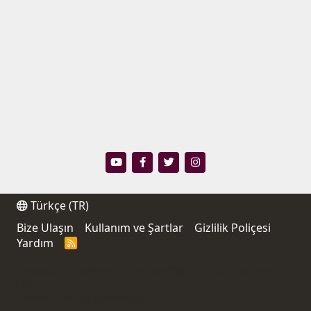
Türkçe (TR)
Bize Ulaşın
Kullanım ve Şartlar
Gizlilik Poliçesi
Yardım
R
S
S
®
Community platform by XenForo
© 2010-2021 XenForo
Ltd.
Thread Filter by AddonsLab