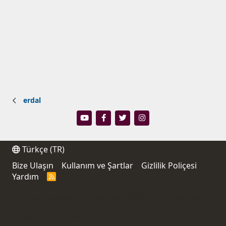
erdal
Türkçe (TR)
Bize Ulaşın
Kullanım ve Şartlar
Gizlilik Poliçesi
Yardım
R
S
S
®
Community platform by XenForo
© 2010-2021 XenForo
Ltd.
Thread Filter by AddonsLab