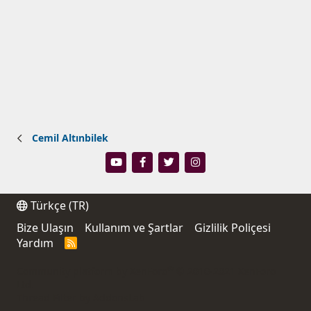
Cemil Altınbilek
Türkçe (TR)
Bize Ulaşın
Kullanım ve Şartlar
Gizlilik Poliçesi
Yardım
R
S
S
®
Community platform by XenForo
© 2010-2021 XenForo
Ltd.
Thread Filter by AddonsLab